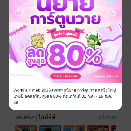
ครบเครื่อง แต่ขาดความมั่นใจ ผู้มุ่งหวังที่จะมีฝีเท้าเหนือ
กว่า กาก้า ให้ได้
การต่อสู้ในเส้นทางลูกหนัง...ได้เริ่มขึ้นแล้ว
การ์ตูนไทย
กีฬา
ซีรีส์
Through Pass ทะยานฝันไทยลีก
ประเภทไฟล์
pdf
วันที่วางขาย
10 มิถุนายน 2558
ความยาว
211 หน้า
World's Y meb 2026 เทศกาลนิยาย การ์ตูนวาย สุดยิ่งใหญ่
แห่งปี ลดสุดฟิน สูงสุด 80% ตั้งแต่วันที่ 31 ก.ค. - 16 ส.ค.
ราคาปก
45 บาท (ประหยัด 22%)
69
เล่มอื่นๆ ในซีรีส์
ดูทั้งหมด