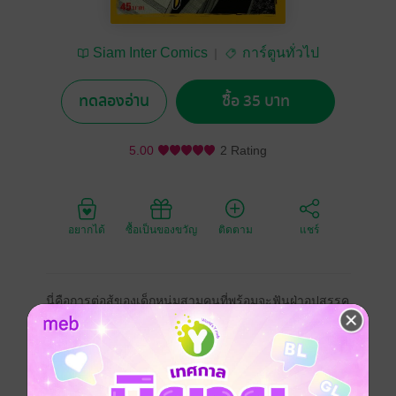
Siam Inter Comics
การ์ตูนทั่วไป
ทดลองอ่าน
ซื้อ 35 บาท
5.00
2 Rating
อยากได้
ซื้อเป็นของขวัญ
ติดตาม
แชร์
นี่คือการต่อสู้ของเด็กหนุ่มสามคนที่พร้อมจะฟันฝ่าอุปสรรค
เพื่อให้ประสพความสำเร็จ ในสิ่งที่ตนรัก
นำโดย กาก้า นักฟุตบอลที่มีพรสวรรค์แต่มีปัญหาเรื่องการ
ยิงประตู และเพื่อนสนิทอีกสองคนคือ โคล นักบอลเท้าหนัก
ที่ยิงไกลดี แต่เลี้ยงบอลไม่เป็น กับ โก้ กองหน้าสมบูรณ์แบบ