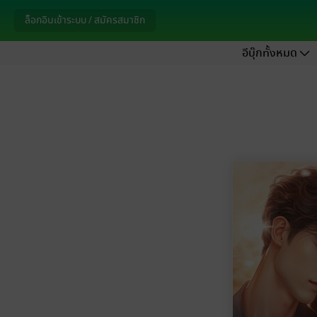
ล็อกอินเข้าระบบ / สมัครสมาชิก
อีบุ๊กทั้งหมด