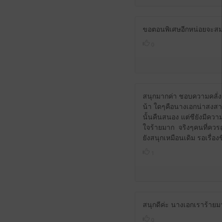
ขอตอนพิเศษอีกหน่อยจะสม
0
สนุกมากค่า ชอบความคลั่งร
น้า ใดๆคือนางเอกน่าสงสาร
นั้นคืนสนอง แต่ชียังมีควา
ใจร้ายมาก
จริงๆคนที่ควรถ
ยังสนุกเหมือนเดิม รอเรื่อง
1
สนุกดีค่ะ นางเอกเราร้ายม
0