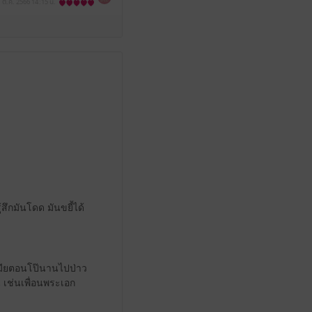
 ต.ค. 2566
14:15 น.
สึกมันโดด มันขยี้ได้
มียตอนโป๊นานไปป่าว
น เช่นเพื่อนพระเอก