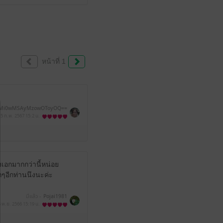
หน้าที่ 1
Mi0wMSAyMzowOToyOQ==
5 ก.พ. 2567
15:2 น.
างเอกมากกว่านี้หน่อย
ๆอีกท่านนึงนะค่ะ
มีแล้ว -
Pojai1981
5 พ.ย. 2566
15:19 น.