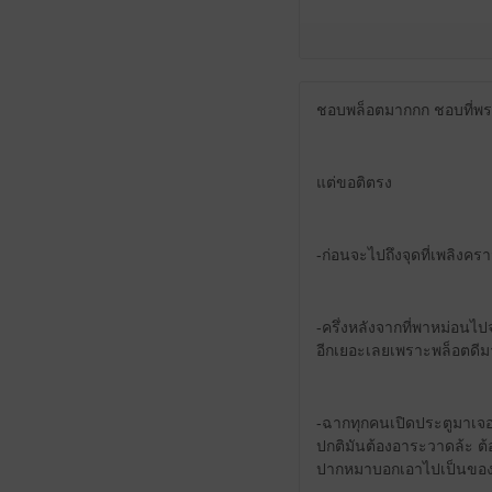
ชอบพล็อตมากกก ชอบที่พระ
แต่ขอติตรง
-ก่อนจะไปถึงจุดที่เพลิงครา
-ครึ่งหลังจากที่พาหม่อนไป
อีกเยอะเลยเพราะพล็อตดี
-ฉากทุกคนเปิดประตูมาเจ
ปกติมันต้องอาระวาดล้ะ ต้
ปากหมาบอกเอาไปเป็นของเล