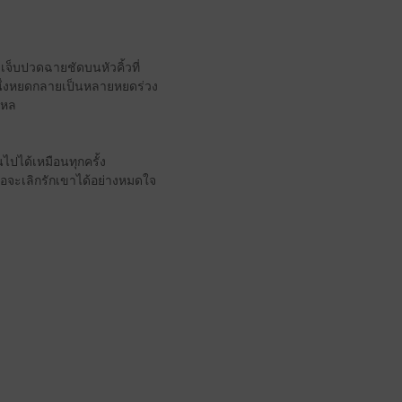
จ็บปวดฉายชัดบนหัวคิ้วที่
นึ่งหยดกลายเป็นหลายหยดร่วง
ไหล
ันไปได้เหมือนทุกครั้ง
ธอจะเลิกรักเขาได้อย่างหมดใจ