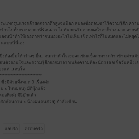
ูกกระแทกรุนแรงคล้ายตกจากตึกสูงจนน็อก สมองช็อตจนชาไร้ความรู้สึก ความเ
้าวไปทั้งกระบอกตาที่ร้อนผ่าว ไม่ทันกะพริบตาหยดน้ำตาก็ร่วงเผาะ จากห
นองหน้าทำให้เธอตาพร่าจนมองอะไรไม่เห็น เช็ดเท่าไรก็ไม่หมดและไม่หยุด
านแบบนี้นี่เอง
ียใจยิ่งต้องยิ้มให้กว้างๆ ยิ้ม...จนกว่าหัวใจเธอจะเข้มแข็งสามารถก้าวข้ามผ่านม
 ถอนตัวถอนใจและความรู้สึกออกมาจากเพลิงครามทีละน้อย เธอเชื่อวันหนึ่งเ
ยงแค่...เศษใจ
***************************
ึ่งมีด้วยทั้งหมด 3 เรื่องค่ะ
ม x ใบหม่อน) มีอีบุ๊กแล้ว
มอพิงค์) มีอีบุ๊กแล้ว
รักษ์คนกวน x น้องฝนคนสวย) กำลังเขียน
แอบรัก
ครอบครัว