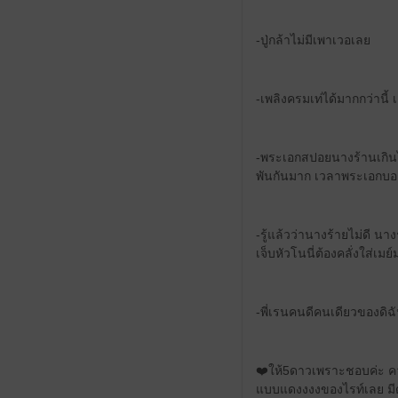
-ปู่กล้าไม่มีเพาเวอเลย
-เพลิงครมเท่ได้มากกว่านี
-พระเอกสปอยนางร้านเกินไป
พันกันมาก เวลาพระเอกบอก
-รู้แล้วว่านางร้ายไม่ดี 
เจ็บหัวโนนี่ต้องคลั่งใส่เมย์
-พี่เรนคนดีคนเดียวของด
❤️ให้5ดาวเพราะชอบค่ะ ควา
แบบแดงงงงของไรท์เลย มี