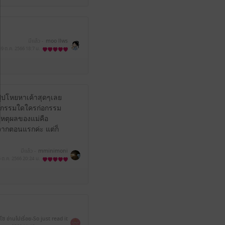
มีแล้ว -
moo llws
19 ต.ค. 2566
18:7 น.
ปุ้ปโหยหาเค้าสุดๆเลย
งจะกรรมใดใครก่อกรรม
 เหตุผลของแม่คือ
อยจากตอนแรกค่ะ แต่ก็
มีแล้ว -
mminimoni
 ต.ค. 2566
20:24 น.
โซ อ่านไปเรื่อย-So just read it