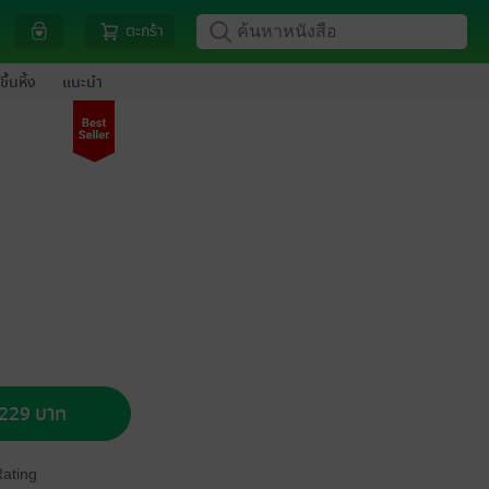
ตะกร้า
ขึ้นหิ้ง
แนะนำ
อ 229 บาท
Rating