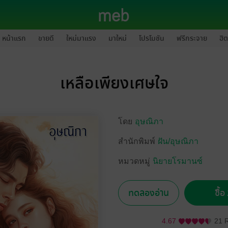
หน้าแรก
ขายดี
ใหม่มาแรง
มาใหม่
โปรโมชัน
ฟรีกระจาย
ฮิต
เหลือเพียงเศษใจ
โดย
อุษณิภา
สำนักพิมพ์
ฝัน/อุษณิภา
หมวดหมู่
นิยายโรมานซ์
ทดลองอ่าน
ซื้
4.67
21 