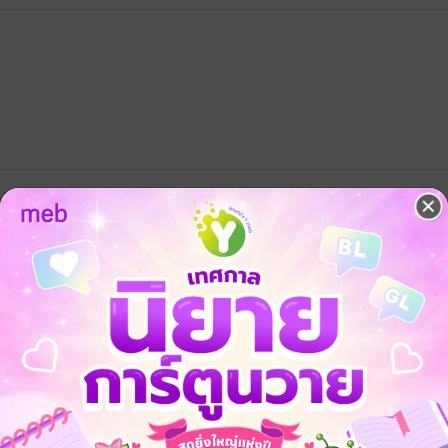
องเลยคะ
มีแล้ว -
MjAyMi0w
ดู 1 ความเห็นย่อย
องสนุกมากค่ะ มีตินิดนึง พระเอกช่วงกลางๆเรื่อง น่าจะให้คลั่งรัก หึง หวง น
แต่ยกโทษให้ง่ายมาก แต่ก็ยังเป็นนิยายและนามปากกาที่ เราชอบงานเขียนมาก
กเรื่องนึงเลยค่า
ดู 1 ความเห็นย่อย