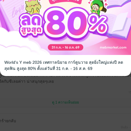
บูรณ์มากเลยค่ะ
ดู 2 ความเห็นย่อย
ักของตาเพลิงคราม แววโบ้ตั้งแต่หึงเค้าตอนแรกแล้วค่ะ5555 ยิ่งได้กินเค้า
World's Y meb 2026 เทศกาลนิยาย การ์ตูนวาย สุดยิ่งใหญ่แห่งปี ลด
มากค่ะ พ่อคือไปไกลๆแม่ยิ่งไม่ได้เลย ยัยเมษ์คือแน่นอนว่าจุดจบค่อนข้า
สุดฟิน สูงสุด 80% ตั้งแต่วันที่ 31 ก.ค. - 16 ส.ค. 69
มโชคดีอยู่ที่สุดท้ายแล้วแม่ของหม่อนก็ยังช่วยดูแล แต่แม่ใจร้ายมากจริงๆค่ะ
ูกเกลียดต้องเป็นเมษ์มากกว่าอีก แต่จะมีช่วงหลังที่รู้สึกเรื่องอ่อนลงนิดหน่
ชีคกับชีเลยค่าา น่าสนุกสุดๆเลย
15
ดู 1 ความเห็นย่อย
าร้ายกลับ
มีแล้ว -