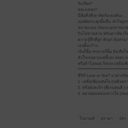
รังเกียจ?
ขยะแขยง?
นี่คือสิ่งที่เขาคิดกับเธอสินะ...
ณหทัยกระตุกยิ้มขื่น หัวใจถ
ขมวดแน่น ก่อนจะลุกลามปวดร
รินไม่ขาดสาย พริบตาเดียวก็
ความรู้สึกที่ถูก หักอก มันทรม
เธอยิ้มกว้าง...
เจ็บก็ยิ้ม ทรมานก็ยิ้ม ยิ่งเส
หัวใจเธอดวงแค่นี้เอง ค่อยๆ
หรือถ้าไม่หมด ก็คงจะเหลือเพี
***********************************
ซีรีส์ Love or Not? มาฝากกัน ซ
1. เหลือเพียงเศษใจ (เพลิงครา
2. หรือยังคงรัก (พี่เรนคนดี x ห
3. หยาดฝนหล่นกลางใจ (หมอ
โรมานซ์
ดรามา
18+