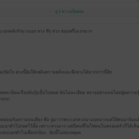
13
ดู 1 ความเห็นย่อย
เอกคลั่งรักนางเอก หวง หึง ห่วง ชอบครึ่งแรกมาก
มเปิดใจ ตรงนี้ยังให้เพลิงครามคลั่งและหึงหวงได้มากกว่านี้อีก
จดทะเบียนเรื่องมันปุ้บปั้บไปหมด มันไม่ละเอียด หลายอย่างเลยไม่สมู้ดความรู้
มากกก
อหม่อนกับครามบนเตียง คือ ปูมาว่าพระเอกหวงนางเอกมากแต่ให้คนมาจ้องเ
องเอาตัวไปกอดไว้มั้ย เพราะหวงมาก แต่นี่คนที่ไม่ใช่คนในครอบครัวก็ได้เห็
่นบอกทำไปเพื่อปกป้อง...อันนี้ไม่สมเหตุผล