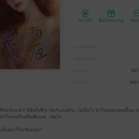
อยากได้
ซื้อเป็นของขวัญ
ติด
ประเภทไฟล์
วันที่วางขาย
ความยาว
387
ราคาปก
349 
าก็รังเกียจแล้ว! นี่คือสิ่งที่เขาคิดกับเธอสินะ ไม่เป็นไร หัวใจเธอดวงแค่นี้
อถ้าไม่หมดก็เหลือเพียงแค่...เศษใจ
เห็นหน้าก็รังเกียจแล้ว!"