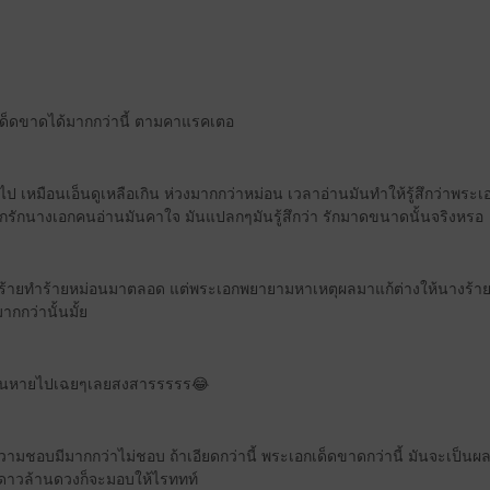
้ เด็ดขาดได้มากกว่านี้ ตามคาแรคเตอ
 เหมือนเอ็นดูเหลือเกิน ห่วงมากกว่าหม่อน เวลาอ่านมันทำให้รู้สึกว่าพระเอ
รักนางเอกคนอ่านมันคาใจ มันแปลกๆมันรู้สึกว่า รักมาดขนาดนั้นจริงหรอ
นางร้ายทำร้ายหม่อนมาตลอด แต่พระเอกพยายามหาเหตุผลมาแก้ต่างให้นางร้าย
มากกว่านั้นมั้ย
ิฉันหายไปเฉยๆเลยสงสารรรรร😂
มชอบมีมากกว่าไม่ชอบ ถ้าเอียดกว่านี้ พระเอกเด็ดขาดกว่านี้ มันจะเป็นผ
ดาวล้านดวงก็จะมอบให้ไรททท์