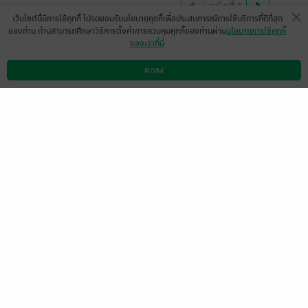
หน้าที่ 1
เว็บไซต์นี้มีการใช้คุกกี้ โปรดยอมรับนโยบายคุกกี้เพื่อประสบการณ์การใช้บริการที่ดีที่สุด
ของท่าน ท่านสามารถศึกษาวิธีการตั้งค่าการควบคุมคุกกี้ของท่านผ่าน
นโยบายการใช้คุกกี้
ของเราที่นี่
สนุกค่า
มีแล้ว -
ตกลง
นิรนามID : wW6aWTA961
ดาวน์โหลดแอป
วิธีการใช้งาน
ติดต่อเรา
0
12 พ.ค. 2567
3:29 น.
ขอบคุณนะค่ะที่เขียนผลงานดีๆ สนุกออกมา
เสมอ เล่มนี้ก็สนุกดีค่ะ ละมุนใจ
มีแล้ว -
varinthoncc
1
24 พ.ย. 2566
14:52 น.
ชอบและสนุกมากค่ะ อ่านรวดเดียวจบวางไม่
ลงเลยจริงๆ
มีแล้ว -
DrHTT
1
24 ต.ค. 2566
17:41 น.
ดู 1 ความเห็นย่อย