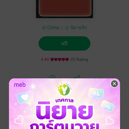
Ozma
นิยายรัก
ฟรี
4.84
25 Rating
ติดตาม
แชร์
เจ้าหญิงน้ำแข็ง..นักร้องผู้ได้รับฉายา Queen of Pop-
Rock
กับหนุ่มนักร้องฉายา King of Country
คนหนึ่ง..สูงส่ง งดงาม เข้าถึงยาก