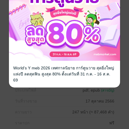
อีกคน..ติดดิน ดิบเถื่อน
ในความต่างแบบสุดขั้วชนิดไม่ควรจะเข้ากันได้
แต่ในความเหมือนที่ไม่มีใครรู้..คือบาดแผลจากความรัก
ความผิดหวัง ความเจ็บปวดจากอดีตต่างหล่อหลอมให้บทเพ
ลงพ็อพ-ร็อค
และคันทรีได้มารวมกันอย่างกลมกลืน
เอวาลินจ้องมองชายหนุ่มที่เพิ่งเข้ามาใหม่อย่างสนใจ
ใบหน้าคร้ามคมนั้นเต็มไปด้วยหนวดเคราที่ขึ้นครึ้มราวกับ
เจ้าตัวเพิ่งหลุดออกมาจากป่า ยิ่งทำให้ชายหนุ่มดูดิบเถื่อน
และแปลกแยกจากทุกคนในที่นี้ นัยน์ตาสีครามคมกล้ามอง
ตรงมา เธอรู้สึกเหมือนเห็นหนุ่มคาวบอยหลุดออกมาจาก
World's Y meb 2026 เทศกาลนิยาย การ์ตูนวาย สุดยิ่งใหญ่
จอภาพยนตร์บู๊ล้างผลาญที่พร้อมจะพุ่งชน
แห่งปี ลดสุดฟิน สูงสุด 80% ตั้งแต่วันที่ 31 ก.ค. - 16 ส.ค.
ถ้าถือปืนไรเฟิลมาด้วยสักอันล่ะก็..ใช่เลย
69
ประเภทไฟล์
pdf, epub
(สารบัญ)
วันที่วางขาย
17 ตุลาคม 2566
ความยาว
247 หน้า (≈ 87,468 คำ)
ราคาปก
ฟรี