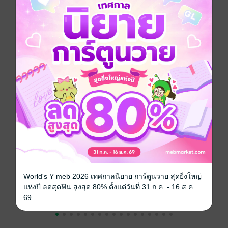
โรมานซ์
โรแมนติก
18+
ครอบครัว
ประเภทไฟล์
pdf, epub
(สารบัญ)
วันที่วางขาย
24 ตุลาคม 2566
ความยาว
392 หน้า (≈ 63,150 คำ)
ราคาปก
189 บาท (ประหยัด 5%)
เรื่องที่คุณน่าจะสนใจ
World's Y meb 2026 เทศกาลนิยาย การ์ตูนวาย สุดยิ่งใหญ่
แห่งปี ลดสุดฟิน สูงสุด 80% ตั้งแต่วันที่ 31 ก.ค. - 16 ส.ค.
69