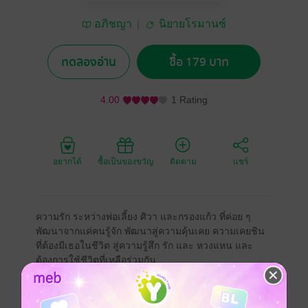
อภิชญา
นิยายโรมานซ์
ทดลองอ่าน
ซื้อ 179 บาท
4.00
1 Rating
อยากได้
ซื้อเป็นของขวัญ
ติดตาม
แชร์
ความรัก ระหว่างพ่อเลี้ยง ศิวา และกรองแก้ว ที่ค่อย ๆ
พัฒนาจากแค่คนรู้จัก พัฒนาสู่ความคุ้นเคย ความเคยชิน
ที่ต้องมีเธอในชีวิต สู่ความรู้สึก รัก และ หวงแหน และ
ต้องการใช้ชีวิตที่เหลือร่วมกัน
แต่ระหว่างทางเดินของความรัก ต้องผ่าน อุปสรรคและ
ปัญหามากมาย ทั้งสองต้องจับมือกันเพื่อให้ผ่าน อุปสรรค
นั้นไปให้ได้