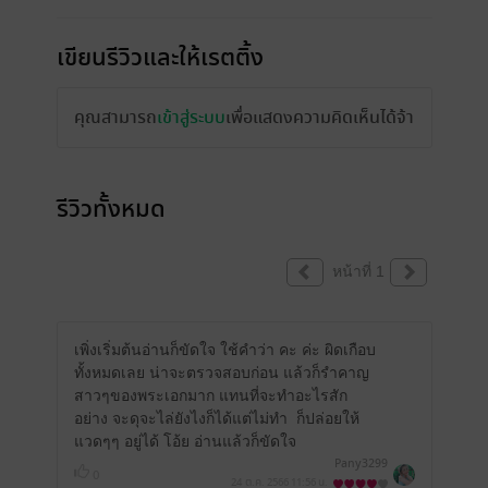
เขียนรีวิวและให้เรตติ้ง
คุณสามารถ
เข้าสู่ระบบ
เพื่อแสดงความคิดเห็นได้จ้า
รีวิวทั้งหมด
หน้าที่ 1
เพิ่งเริ่มต้นอ่านก็ขัดใจ ใช้คำว่า คะ ค่ะ ผิดเกือบ
ทั้งหมดเลย น่าจะตรวจสอบก่อน แล้วก็รำคาญ
สาวๆของพระเอกมาก แทนที่จะทำอะไรสัก
อย่าง จะดุจะไล่ยังไงก็ได้แต่ไม่ทำ
ก็ปล่อยให้
แวดๆๆ อยู่ได้ โอ้ย อ่านแล้วก็ขัดใจ
Pany3299
0
24 ต.ค. 2566
11:56 น.