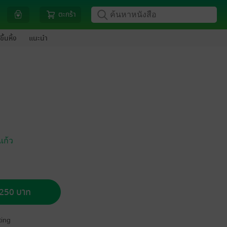
ตะกร้า
ขึ้นหิ้ง
แนะนำ
แก้ว
อ 250 บาท
ing