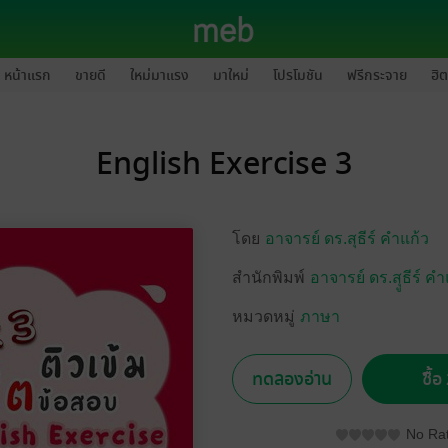
หน้าแรก
ขายดี
ใหม่มาแรง
มาใหม่
โปรโมชัน
ฟรีกระจาย
ฮิต
English Exercise 3
โดย
อาจารย์ ดร.สุธีร์ คำแก้ว
สำนักพิมพ์
อาจารย์ ดร.สุูธีร์ คำ
หมวดหมู่
ภาษา
ทดลองอ่าน
ซื้
No Rat