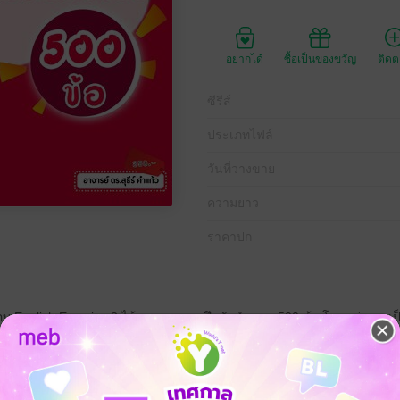
อยากได้
ซื้อเป็นของขวัญ
ติด
ซีรีส์
ประเภทไฟล์
วันที่วางขาย
ความยาว
ราคาปก
สอบ English Exercise 3 ได้รวบรวมแบบฝึกหัดจำนวน 500 ข้อ โดยแบ่งออกเป
ยด หนังสือเล่มนี้ได้เรียบเรียงขึ้นเน้นการทำแบบฝึกหัดด้านคำศัพท์และหล
TGAT TPAT ONET A-level TOEFL SAT CU-TEP และ TOEIC สำหรับนักเร
และหลักไวยากรณ์มากยิ่งขึ้น