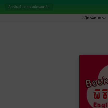
ล็อกอินเข้าระบบ / สมัครสมาชิก
อีบุ๊กทั้งหมด