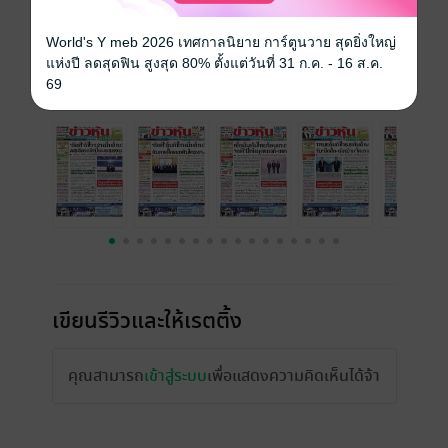
ความยาว
32 หน้า
ราคาปก
15 บาท
World's Y meb 2026 เทศกาลนิยาย การ์ตูนวาย สุดยิ่งใหญ่
แห่งปี ลดสุดฟิน สูงสุด 80% ตั้งแต่วันที่ 31 ก.ค. - 16 ส.ค.
69
ฉบับย้อนหลัง
ดูทั้งหมด
เขียนรีวิวและให้เรตติ้ง
คุณสามารถ
เข้าสู่ระบบ
เพื่อแสดงความคิดเห็นได้จ้า