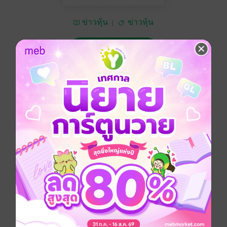
ข่าวหุ้น
ข่าวหุ้น
ซื้อ 15 บาท
No Rating
อยากได้
ซื้อเป็นของขวัญ
ติดตาม
แชร์
ข่าวหุ้น วันพุธที่ 25 ตุลาคม พ.ศ.2566
ประเภทไฟล์
pdf
วันที่วางขาย
24 ตุลาคม 2566