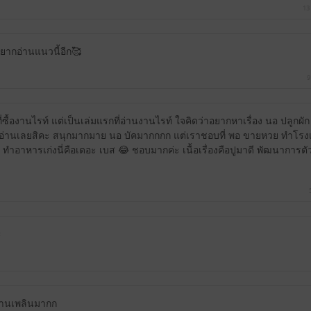
13
ากอ่านแนวนี้อีก🥰
9
ซื้องานไรท์ แต่เป็นเล่มแรกที่อ่านงานไรท์ ใจคิดว่าอยากหาเรื่อง นอ ปลูกผัก ม
้องอ่านเลยสิคะ สนุกมากมาย นอ บัคมากกกก แต่เราชอบที่ พอ ขายหวย ทำโรงเตี๊ย
ทำอาหารเก่งนี่คือเดอะ เบส 😂 ชอบมากค่ะ เนื้อเรื่องคือปูมาดี พัฒนาการต
ะ
่านเพลินมากก