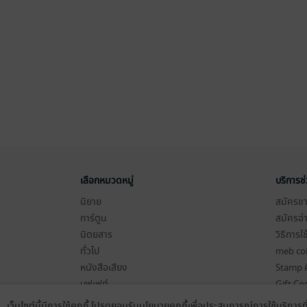
เลือกหมวดหมู่
บริการช
นิยาย
สมัครขาย
การ์ตูน
สมัครอ่
นิตยสาร
วิธีการใ
ทั่วไป
meb co
หนังสือเสียง
Stamp ค
บุฟเฟต์
Gift Co
เงื่อนไข
เว็บไซต์นี้มีการใช้คุกกี้ โปรดยอมรับนโยบายคุกกี้เพื่อประสบการณ์การใช้บริการ