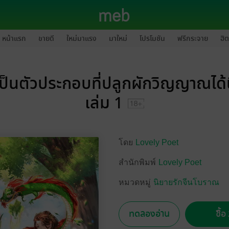
หน้าแรก
ขายดี
ใหม่มาแรง
มาใหม่
โปรโมชัน
ฟรีกระจาย
ฮิต
่เป็นตัวประกอบที่ปลูกผักวิญญาณได้
เล่ม 1
โดย
Lovely Poet
สำนักพิมพ์
Lovely Poet
หมวดหมู่
นิยายรักจีนโบราณ
ทดลองอ่าน
ซื้