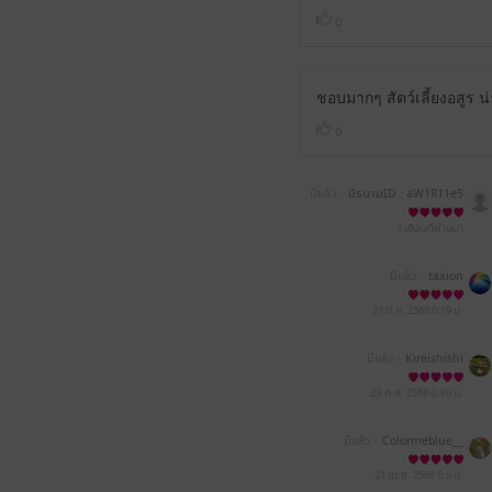
0
ชอบมากๆ สัตว์เลี้ยงอสูร น
0
มีแล้ว -
นิรนามID : aW1R11e5
06
1 เดือนที่ผ่านมา
มีแล้ว -
taxion
21 ต.ค. 2568
0:19 น.
มีแล้ว -
Kireishishi
23 ก.ค. 2568
0:30 น.
มีแล้ว -
Colormeblue__
21 เม.ย. 2568
6:6 น.