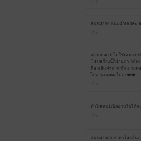
0
สนุกมากๆ แนะนำเลยค่ะ อย
0
อยากบอกว่าไม่ใช่เล่มแรกที่
โปรยเรื่องนี้ก็ผ่านตา ก็ต
คือ ขยันทำมาหากินมากพ่อ 
ไปอ่านเล่มต่อไปค่ะ❤️❤️
0
ทำไมเล่ม1เปิดอ่านไม่ได้ค
0
สนุกมากกก ภาษาไหลลื่นอ