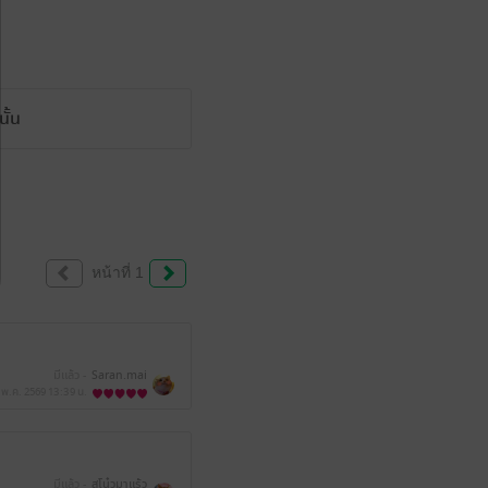
ั้น
หน้าที่ 1
มีแล้ว -
Saran.mai
 พ.ค. 2569
13:39 น.
มีแล้ว -
สโน๋วมาแร้ว