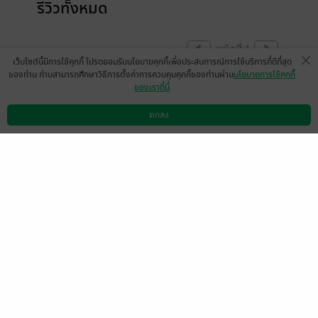
รีวิวทั้งหมด
หน้าที่ 1
เว็บไซต์นี้มีการใช้คุกกี้ โปรดยอมรับนโยบายคุกกี้เพื่อประสบการณ์การใช้บริการที่ดีที่สุด
ของท่าน ท่านสามารถศึกษาวิธีการตั้งค่าการควบคุมคุกกี้ของท่านผ่าน
นโยบายการใช้คุกกี้
ของเราที่นี่
สนุกน่ารักดีค่ะ
ตกลง
มีแล้ว -
Jarunrat
ดาวน์โหลดแอป
วิธีการใช้งาน
ติดต่อเรา
1
3 พ.ย. 2566
10:20 น.
ดู 1 ความเห็นย่อย
❤️❤️❤️❤️❤️
มีแล้ว -
kha7640
1
27 ต.ค. 2566
3:13 น.
ดู 1 ความเห็นย่อย
ม่านกู่ 曼谷
27 ต.ค. 2566
1:54 น.