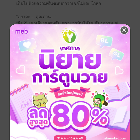
เต็มไปด้วยความชื่นชมบอกว่าเธอไม่เคยโกหก
“อย่าค่ะ... คุณท่าน...”
“หืม?” เขาเอียงคอสงสัยเพราะว่ามันไม่ใช่เสียงหวาน ๆ!
แม้แต่กลิ่นก็ไม่ใช่... “ใครน่ะ?”
“ณดาค่ะ... ขอประทานโทษนะคะ ดิฉันไม่ได้ตั้งใจเข้ามาร
บกวนเวลาส่วนตัวของท่านเลยค่ะ ช่วยเปิดผ้าปิดตาแล้ว
ปล่อยดิฉันก่อนได้ไหมคะ?”
เป็นเพราะว่าเขาไม่อยากปล่อยของใหม่ที่ทั้งหอม! นุ่ม! ทั้งที่
รู้แล้วว่าณดาน่ะเลขาฯ ของลูกสาว ความอยากรู้อยากเห็น
อย่างค่อยเป็นค่อยไปทำให้หยุดแค่กอด เป็นอ้อมกอดที่ระวัง
ไม่ให้กระต่ายน้อยตื่นตูม แต่ก็คงจะยาก
ณดาไม่เคยถูกคุกคามขนาดนี้ เธอตัวสั่นกลัวในอ้อมกอด
ชายแปลกหน้า และหยุดดิ้นเพราะเหมือนว่าจะโดนบาง
อย่างอุ่น ๆ แข็ง ๆ ทิ่มหลังอยู่
“เรียกท่านทำไมเล่า? แก่หมด... ผมเพิ่งสี่สิบห้าเองนะ
ครับ... หน้าผมแก่ขนาดนั้นเลยรึไง?”
“ไม่ค่ะ คุณอนันต์ไม่แก่เลยค่ะ... ช่วยปล่อยดิฉันก่อนนะคะ”
“อ้อ... ครับ ขอโทษทีนะ”
The Passion Series