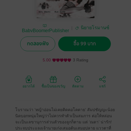
นิยายโรมานซ์
BabyBoomerPublisher
ทดลองฟัง
ซื้อ 99 บาท
5.00
3 Rating
อยากได้
ซื้อเป็นของขวัญ
ติดตาม
แชร์
โบราณว่า ‘หญ้าอ่อนไม่เคยติดคอโคตาย’ สัมปชัญญะน้อย
นิดบอกหนุ่มใหญ่ว่าไม่ควรทำตัวเป็นสมภาร ต่อให้หล่อน
จะเป็นเลขานุการส่วนตัวของลูกก็ตาม แต่ ‘ณดา’ น่ารัก!
ประจบประแจงเจ้านายเก่งเสมอต้นเสมอปลาย แววตาที่