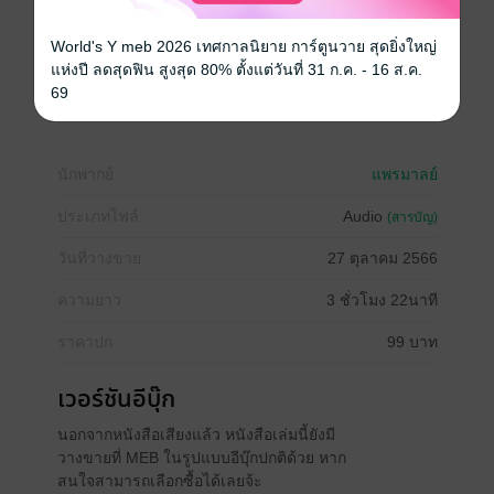
- My Twin Butlers บัตเลอร์ที่รัก 3P
- Oh! My Lolita คลั่งรักโลลิตา
World's Y meb 2026 เทศกาลนิยาย การ์ตูนวาย สุดยิ่งใหญ่
- My Daughter Secretary เลขาฯ หญ้าอ่อน
แห่งปี ลดสุดฟิน สูงสุด 80% ตั้งแต่วันที่ 31 ก.ค. - 16 ส.ค.
69
ฮาเร็ม
ดรามา
โรมานซ์
18+
อีโรติก
นักพากย์
แพรมาลย์
ประเภทไฟล์
Audio
(สารบัญ)
วันที่วางขาย
27 ตุลาคม 2566
ความยาว
3 ชั่วโมง 22นาที
ราคาปก
99 บาท
เวอร์ชันอีบุ๊ก
นอกจากหนังสือเสียงแล้ว หนังสือเล่มนี้ยังมี
วางขายที่ MEB ในรูปแบบอีบุ๊กปกติด้วย หาก
สนใจสามารถเลือกซื้อได้เลยจ้ะ