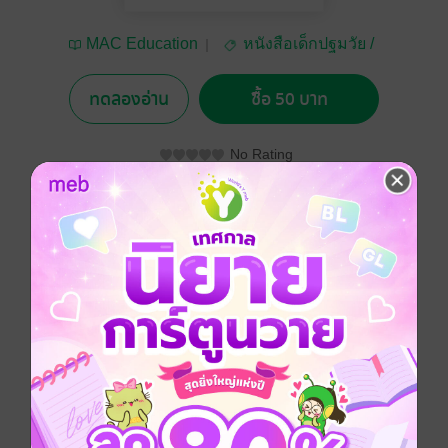
MAC Education
หนังสือเด็กปฐมวัย /
นิทานภาพ
ทดลองอ่าน
ซื้อ 50 บาท
No Rating
อยากได้
ซื้อเป็นของขวัญ
ติดตาม
แชร์
หนังสือนิทานภาพ เน้นการอ่านออกเสียงพยัญชนะแต่ละ
ตัวที่ต่างกัน ซึ่งเป็นการฝึกการใช้ภาษาผ่านวิธีการเล่าเรื่อง
แบบนิทาน ทำให้เด็ก ๆ สนุกเพลิดเพลิน พร้อมทั้งได้ฝึก
ทักษะด้านการใช้ภาษา นอกจากจะช่วยเสริมทักษะในการ
อ่านออกเสียงของเด็กให้ถูกต้องชัดเจนแล้ว ยังช่วยปลูกฝัง
นิสัยการรักการอ่านให้กับเด็ก ๆ อีกด้วย