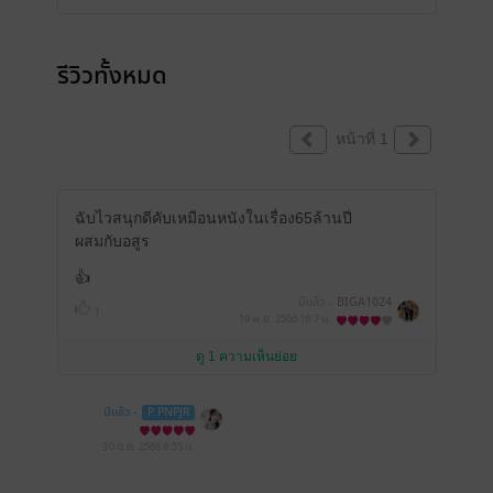
รีวิวทั้งหมด
หน้าที่ 1
ฉับไวสนุกดีคับเหมือนหนังในเรื่อง65ล้านปี
ผสมกับอสูร
👍
มีแล้ว -
BIGA1024
1
19 พ.ย. 2566
16:7 น.
ดู 1 ความเห็นย่อย
มีแล้ว -
P.PNPJR
30 ต.ค. 2566
6:55 น.