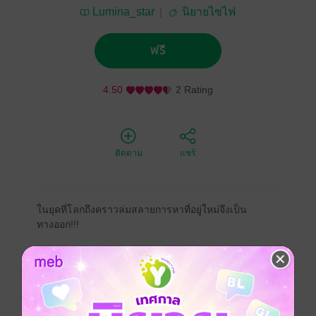
Lumina_star
นิยายไซไฟ
ฟรี
4.50
2 Rating
ติดตาม
แชร์
ในยุคที่โลกถึงคราวล่มสลายการหาที่อยู่ใหม่จึงเป็น
ทางออก!!!
ไซไฟ
แฟนตาซี
วันสิ้นโลก
วิทยาศาสตร์โลก
ประเภทไฟล์
pdf, epub
(สารบัญ)