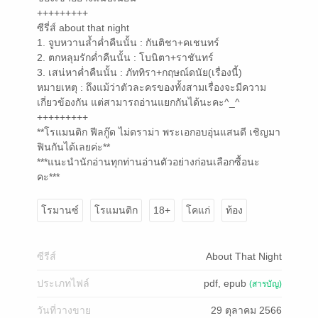
+++++++++
ซีรี่ส์ about that night
1. จูบหวานล้ำค่ำคืนนั้น : กันติชา+คเชนทร์
2. ตกหลุมรักค่ำคืนนั้น : โบนิตา+ราชันทร์
3. เสน่หาค่ำคืนนั้น : ภัททิรา+กฤษณ์ดนัย(เรื่องนี้)
หมายเหตุ : ถึงแม้ว่าตัวละครของทั้งสามเรื่องจะมีความ
เกี่ยวข้องกัน แต่สามารถอ่านแยกกันได้นะคะ^_^
+++++++++
**โรแมนติก ฟีลกู๊ด ไม่ดราม่า พระเอกอบอุ่นแสนดี เชิญมา
ฟินกันได้เลยค่ะ**
***แนะนำนักอ่านทุกท่านอ่านตัวอย่างก่อนเลือกซื้อนะ
คะ***
โรมานซ์
โรแมนติก
18+
โคแก่
ท้อง
ซีรีส์
About That Night
ประเภทไฟล์
pdf, epub
(สารบัญ)
วันที่วางขาย
29 ตุลาคม 2566