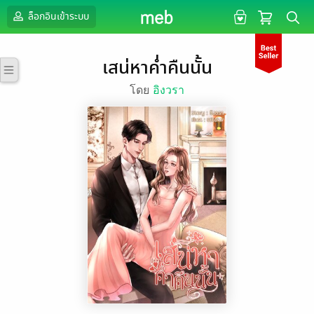
ล็อกอินเข้าระบบ
เสน่หาค่ำคืนนั้น
โดย
อิงวรา