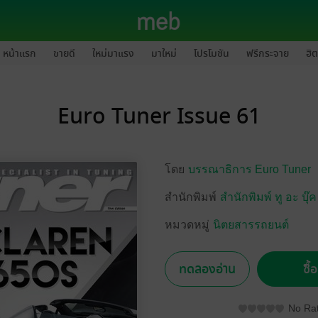
หน้าแรก
ขายดี
ใหม่มาแรง
มาใหม่
โปรโมชัน
ฟรีกระจาย
ฮิต
Euro Tuner Issue 61
โดย
บรรณาธิการ Euro Tuner
สำนักพิมพ์
สำนักพิมพ์ ทู อะ บุ๊ค
หมวดหมู่
นิตยสารรถยนต์
ทดลองอ่าน
ซื้
No Rat