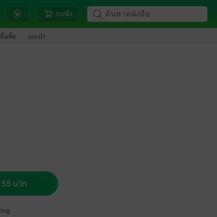
ตะกร้า
ขึ้นหิ้ง
แนะนำ
อ 55 บาท
ing