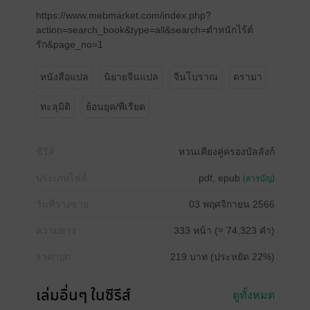
https://www.mebmarket.com/index.php?
action=search_book&type=all&search=ตำหนักไร้ต์
รัก&page_no=1
หนังสือแปล
นิยายจีนแปล
จีนโบราณ
ดรามา
ทะลุมิติ
ย้อนยุค/พีเรียด
ซีรีส์
หวนเคียงคู่ครองบัลลังก์
ประเภทไฟล์
pdf, epub
(สารบัญ)
วันที่วางขาย
03 พฤศจิกายน 2566
ความยาว
333 หน้า (≈ 74,323 คำ)
ราคาปก
219 บาท (ประหยัด 22%)
เล่มอื่นๆ ในซีรีส์
ดูทั้งหมด