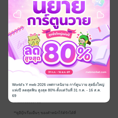
ตำหนักไร้ต์รักขอนำเสนอนิยายเรื่องฮิตจาก readAwrite
ในรูปแบบอีบุ๊กเจ้าค่ะ
หวนเคียงคู่ครองบัลลังก์ เล่ม 11
เขียน : ซานเย่ว์จิงเจ๋อ
แปล : 大熊 (ต้าสยง), เฟิ่งหวง, Lianye
World's Y meb 2026 เทศกาลนิยาย การ์ตูนวาย สุดยิ่งใหญ่
**ติดตามตอนต่อไปก่อนใครได้ที่
แห่งปี ลดสุดฟิน สูงสุด 80% ตั้งแต่วันที่ 31 ก.ค. - 16 ส.ค.
69
https://www.readawrite.com/a/0a4120d19659591a050
446598a0e07bb
**ดูอีบุ๊กเรื่องอื่นๆ ของตำหนักไร้ต์รักได้ที่