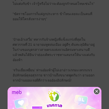
ไม่แต่งกับข้า เจ้ารู้หรือไม่ว่าจะต้องถูกกำหนดโทษเช่นไร”
“ขัดราชโองการก็แค่ถูกประหาร ข้าไหนเลยจะเป็นคนที่
ยอมให้ใครสังหารง่ายๆ”
‘ป๋ายเอ้าเสวี่ย’ ทหารรับจ้างหญิงที่แข็งแกร่งที่สุดใน
ศตวรรษที่ 21 ฉายายมทูตล่มเมือง อยู่ดีๆ ดันทะลุมิติมาอยู่
ในร่างของบุตรสาวสายตรงแห่งจวนอัครมหาเสนาบดี
แล้วพลันได้ยินว่าฮ่องเต้พระราชทานสมรสให้นางแต่งกับ
อ๋องห้า
‘จวินเยี่ยเหยี่ยน’ ท่านอ๋องห้าผู้ไม่เอาอ่าวเกกมะเหรกเกเร
อัปลักษณ์ดุจอสุรกาย ชาวบ้านถึงขนาดพูดกันว่า ยามออก
จากบ้านยอมเจอผีดีกว่าเจออ๋องอัปลักษณ์!
หากแต่งให้อ๋องแบบนี้ ชีวิตนี้ของป๋ายเอ้าเสวี่ยคงจบสิ้นเป็น
แน่แท้! ทว่าเพื่อบรรลุเป้าหมาย สุดท้ายนางจำต้องยอมร่วม
มือกับเขา