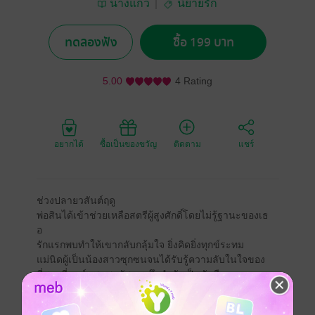
นางแก้ว
นิยายรัก
ทดลองฟัง
ซื้อ 199 บาท
5.00
4 Rating
อยากได้
ซื้อเป็นของขวัญ
ติดตาม
แชร์
ช่วงปลายวสันต์ฤดู
พ่อสินได้เข้าช่วยเหลือสตรีผู้สูงศักดิ์โดยไม่รู้ฐานะของเธ
อ
รักแรกพบทำให้เขากลับกลุ้มใจ ยิ่งคิดยิ่งทุกข์ระทม
แม่นิดผู้เป็นน้องสาวซุกซนจนได้รับรู้ความลับในใจของ
พี่ชายที่ทุกข์แสนสาหัส เธอจึงทำตัวเป็นนักสืบ
ยิ่งค้นยิ่งเจอสตรีนางนั้นเป็นท่านหญิงคู่หมายของท่าน
ชายนราทิตเรืองเดช