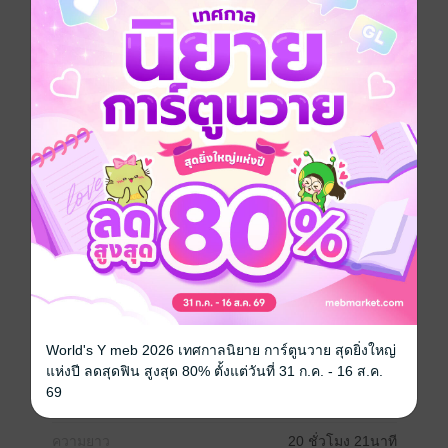
แม่นิดคิดเพียงสิ่งเดียวนั่นคือคุณพี่ของเธอต้องได้สมหวัง
ในความรัก ดังนั้นเธอจึงเอาตัวเข้าไปพัวพัน ต่อต้าน
วางแผน และคิดร้าย
จนเป็นที่ขุ่นเคืองพระทัยท่านชายอย่างที่สุด
ความรักของท่านกำลังถูกแย่งชิง
พระองค์กำลังหมดความอดทนกับเล่ห์เหลี่ยมของเด็กสา
วที่ท่านคิดว่า ร้ายกาจ อาจลบหลู่เบื้องสูง และแม้จับได้
แม่นิดก็เอาตัวรอดไปได้ทุกครั้ง
ยิ่งใช้แผนกำราบแม่นิดมากแค่ไหน
ท่านชายนราทิตกลับยิ่งเห็นพิษสงของนางมากเพียงนั้น
ย้อนยุค/พีเรียด
ครอบครัว
นักพากย์
นางแก้ว
World's Y meb 2026 เทศกาลนิยาย การ์ตูนวาย สุดยิ่งใหญ่
ประเภทไฟล์
Audio
(สารบัญ)
แห่งปี ลดสุดฟิน สูงสุด 80% ตั้งแต่วันที่ 31 ก.ค. - 16 ส.ค.
69
วันที่วางขาย
01 พฤศจิกายน 2566
ความยาว
20 ชั่วโมง 21นาที