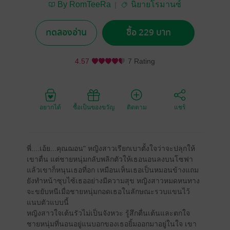
By RomTeeRa
นิยายโรมานซ์
ทดลองอ่าน
ซื้อ 229 บาท
4.57
7 Rating
อยากได้
ซื้อเป็นของขวัญ
ติดตาม
แชร์
พี่....เอ้ย...คุณฌอน" หญิงสาวเรียกเบาตั้งใจว่าจะปลุกให้
เขาตื่น แต่ชายหนุ่มกลับพลิกตัวให้เธอนอนลงบนโซฟา
แล้วเขาก็หนุนเธอที่อก เหมือนเห็นเธอเป็นหมอนข้างแถม
ยังทำหน้าซุบไซ้เธออย่างมีความสุข หญิงสาวหมดหนทาง
จะขยับหนีเมื่อชายหนุ่มกอดเธอในลักษณะรวบแขนไว้
แนบตัวแบบนี้
หญิงสาวใจเต้นรัวไม่เป็นจังหวะ รู้สึกตื่นเต้นและตกใจ
ชายหนุ่มที่นอนอยู่แนบอกของเธอยิ้มออกมาอยู่ในใจ เขา