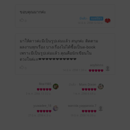
ขอบคุณมากค่ะ
มีแล้ว -
รมย์ธีรา
0
14 มิ.ย. 2558
12:52 น.
มาให้ดาวค่ะมีเป็นรูปเล่มแล้ว สนุกค่ะ ติดตาม
ผลงานทุกเรื่อง บางเรื่องไม่ได้ซื้อเป็นe-book
เพราะมีเป็นรูปเล่มแล้ว.คุณคือนักเขียนใน
ดวงใจค่ะn❤❤❤❤❤❤❤❤❤❤❤
aoybinns
0
14 มิ.ย. 2558
1:36 น.
Rita1985
มีแล้ว -
Morn Dixon
3 พ.ค. 2564
13:32 น.
1 พ.ค. 2560
8:48 น.
yuwadee_18
wanida.yapparata.7
27 มิ.ย. 2558
4:3 น.
16 มิ.ย. 2558
16:39 น.