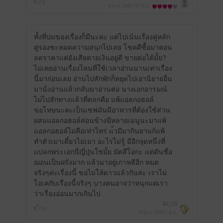
0
6 ม.ค. 2560
15:10 น.
ทั้งที่ปมของเรื่องก็มีนะคะ แต่ไปเน้นเรื่องคู่หลัก
คู่รองซะหมดความสนุกไปเลย โชคดีซื้อมาตอน
ลดราคาแต่ยังเสียดายเงินอยู่ดี ขายต่อได้มั้ย?
ไม่เคยอ่านเรื่องไหนที่ใช้เวลาอ่านนานเท่าเรื่อง
นี้มาก่อนเลย อ่านไปสักพักก็หยุดไปเอานิยายอื่น
มานั่งอ่านแล้วกลับมาอ่านต่อ นางเอกอารมณ์
ไม่ไปสักทางแล้วที่ตลกคือ แพ้แอลกอฮอล์
ขอโทษนะคะเป็นเชฟมันมีอาหารที่ต้องใช้ส่วน
ผสมแอลกอฮอล์ค่อนข้างมีหลายเมนูนะมาแพ้
แอลกอฮอล์ไม่คือเท่าไหร่ แ้วมีมากินยาแก้แพ้
ทำตัวเมาเดี๋ยวไม่เมา อะไรไม่รู้ มีอีกจุดหนึ่งที่
แปลกพระเอกนี่ญี่ปุ่นใช่มั้ย มัตสึโอกะ แต่ดันชื่อ
ฌอนเป็นฝรั่งมาก แล้วมาอยู่เกาหลีอีก หมด
จริงๆค่ะเรื่องนี้ ขอไม่ให้ดาวแล้วกันค่ะ เราไม่
โอเคกับเรื่องนี้จริงๆ บางคนอาจว่าหนุกแต่เรา
ว่าเรื่องอ่อนมากเกินไป
IU_UI
0
10 มี.ค. 2559
7:3 น.