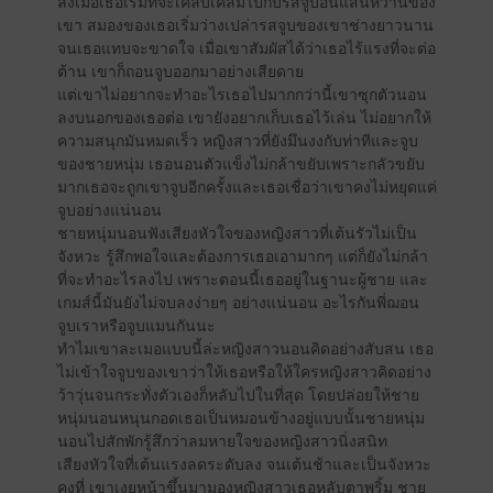
ลงเมื่อเธอเริ่มที่จะเคลิบเคล้มไปกับรสจูบอันแสนหวานของ
เขา สมองของเธอเริ่มว่างเปล่ารสจูบของเขาช่างยาวนาน
จนเธอแทบจะขาดใจ เมื่อเขาสัมผัสได้ว่าเธอไร้แรงที่จะต่อ
ต้าน เขาก็ถอนจูบออกมาอย่างเสียดาย
แต่เขาไม่อยากจะทำอะไรเธอไปมากกว่านี้เขาซุกตัวนอน
ลงบนอกของเธอต่อ เขายังอยากเก็บเธอไว้เล่น ไม่อยากให้
ความสนุกมันหมดเร็ว หญิงสาวที่ยังมึนงงกับท่าทีและจูบ
ของชายหนุ่ม เธอนอนตัวแข็งไม่กล้าขยับเพราะกลัวขยับ
มากเธอจะถูกเขาจูบอีกครั้งและเธอเชื่อว่าเขาคงไม่หยุดแค่
จูบอย่างแน่นอน
ชายหนุ่มนอนฟังเสียงหัวใจของหญิงสาวที่เต้นรัวไม่เป็น
จังหวะ รู้สึกพอใจและต้องการเธอเอามากๆ แต่ก็ยังไม่กล้า
ที่จะทำอะไรลงไป เพราะตอนนี้เธออยู่ในฐานะผู้ชาย และ
เกมส์นี้มันยังไม่จบลงง่ายๆ อย่างแน่นอน อะไรกันพี่ฌอน
จูบเราหรือจูบแมนกันนะ
ทำไมเขาละเมอแบบนี้ล่ะหญิงสาวนอนคิดอย่างสับสน เธอ
ไม่เข้าใจจูบของเขาว่าให้เธอหรือให้ใครหญิงสาวคิดอย่าง
ว้าวุ่นจนกระทั่งตัวเองก็หลับไปในที่สุด โดยปล่อยให้ชาย
หนุ่มนอนหนุนกอดเธอเป็นหมอนข้างอยู่แบบนั้นชายหนุ่ม
นอนไปสักพักรู้สึกว่าลมหายใจของหญิงสาวนิ่งสนิท
เสียงหัวใจที่เต้นแรงลดระดับลง จนเต้นช้าและเป็นจังหวะ
คงที่ เขาเงยหน้าขึ้นมามองหญิงสาวเธอหลับตาพริ้ม ชาย