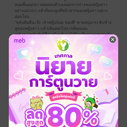
หนุ่มยิ้มออกมา ค่อยถอนตัวเองออกจากร่างของหญิงสาว
อย่างแผ่วเบา แล้วก้มลงจูบที่หน้าผากของหญิงสาวอย่าง
อ่อนโยน
"หลับฝันดีนะจ๊ะ เจ้าหญิงน้อย ของพี่" ชายหนุ่มกระซิบข้าง
หูของหญิงสาว แล้วเดินออกไปจากห้องนอน
หญิงสาวขยับตัวรู้สึกเหมือนฝันว่าได้ยินเสียงของเขาพูดกับ
เธอแล้วเธอก็สะดุ้งลืมตาขึ้นมา มองซ้ายมองขวาสำนึกได้
ว่าฌอนนออยู่บนออกของเธอแต่ตอนนี้เขาหายไปไหนแล้ว
เหลือแต่ห้องกว้างที่ว่างเปล่าไร้วีแววของชายหนุ่มที่เธอ
รู้สึกเหมือนได้ยินเสียงของเขาในความฝันเสียงที่เขาพูดกับ
เธอในฐานะปิ่น ไม่ใช่แมนพ่อครัวของเขา
"เราคงจะฝันไป เขาจะชอบเราได้ยังไง เขาก็บอกอยู่ว่าเขา
ชอบผู้ชาย" หญิงสาวพูดบ่นกับตัวเอง เดินออกไปมองดูที่
หน้าห้อง แล้วหันกลับมา // ตี้ ๆๆๆๆ // เสียงโทรศัพท์ของ
เธอดังขึ้น หญิงสาวเดินไปรับสาย
ประเภทไฟล์
pdf, epub
(สารบัญ)
วันที่วางขาย
15 มิถุนายน 2558
ความยาว
515 หน้า (≈ 168,185 คำ)