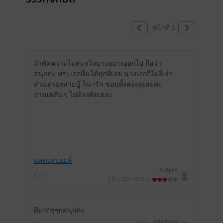
หน้าที่ 1
ถ้าตัดความไม่สมจริงบางอย่างออกไป ถือว่า
สนุกค่ะ พระเอกหื่นได้ทุกที่เลย นางเอกก็ไม่งี่เง่า
ส่วนคู่รองสายบู๊ ก็น่ารัก ชอบทั้งสองคู่เลยค่ะ
อ่านเพลินๆ ไม่ต้องคิดเยอะ
แสดงสปอยล์
ZuPpSs
0
9 มี.ค. 2564
15:59 น.
ดีมากๆๆnสนุกค่ะ
มีแล้ว -
aoiachara