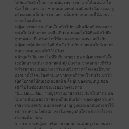
ได้ยินเสียงหัวใจของเธอเต้น เพราะเขาเองก็ตื่นเต้นไปไม่
น้อยไปกว่าเธอเลย ชายหนุ่มเงยหน้าเหมือนกำลังละเมออยู่
แง้มดวงตาเล็กน้อย เขาอยากเห็นหน้าเธอตอนนี้จังเลยว่า
จะตกใจแค่ไหน
หญิงสาวพยายามเบือนใบหน้าไปทางอื่นเพื่อหน้าของชาย
หนุ่มใกล้เข้ามามากเหลือเกินจนเธออดไม่ได้ที่จะคิดไปถึง
จูบของเขาที่แอร์พอร์ตนี่พี่ฌอนจะจูบเราเหรอ อะไรกัน
หญิงสาวคิดด้วยหัวใจที่เต้นรัว ใบหน้าชายหนุ่มใกล้เขามา
จนเขาแทบจะอดใจไว้ไม่ไหว
แล้วบดริมฝีปากลงไปที่ริมฝีปากของเธอ หญิงสาวตะลึงงั้น
เธอปิดปากแน่น แต่ชายหนุ่มผู้เป็นงานเขาสอดขาเข้าไป
หว่างขาของเธออย่างเร่าร้อนหญิงสาวตกใจเผลออ้าปาก
ออกมาตั้งใจจะร้องห้ามแต่ชายหนุ่มก็รวดเร็วทันใจเขาไม่
เปิดโอกาสให้กับเธอเลยสักนิด ลิ้นอุ่นของชายหนุ่มสอด
เข้าไปในช่องปากของเธออย่างง่ายดาย
"อี....ออน....อือ...." หญิงสาวพยายามร้องเรียกในลำคอ แต่
ไม่นานลิ้นอุ่นของชายหนุ่มก็พบลิ้นเล็กๆ ของหญิงสาวแล้ว
เกี่ยวกระหวัดรักเล่นอย่างชำนาญ จูบของเธอมันช่างทำให้
เขาวาบหวามใจยิ่งนัก เขาไม่เคยจูบกับใครแล้วเร้าใจเท่า
เธอคนนี้มาก่อน
ร่างกายของหญิงสาวที่พยายามต่อต้านเมื่อครู่เริ่มอ่อนแรง