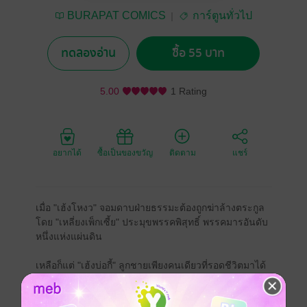
BURAPAT COMICS
การ์ตูนทั่วไป
ทดลองอ่าน
ซื้อ 55 บาท
5.00
1 Rating
อยากได้
ซื้อเป็นของขวัญ
ติดตาม
แชร์
เมื่อ "เฮ้งโหงว" จอมดาบฝ่ายธรรมะต้องถูกฆ่าล้างตระกูล
โดย "เหลี่ยงเพ็กเซี้ย" ประมุขพรรคพิสุทธิ์ พรรคมารอันดับ
หนึ่งแห่งแผ่นดิน
เหลือก็แต่ "เฮ้งบ่อกี้" ลูกชายเพียงคนเดียวที่รอดชีวิตมาได้
ราวปาฏิหาริย์จากการช่วยเหลือของยาจกเมา สหายสนิท
ของบิดาและพาไปเลี้ยงดูไกลถึงมองโกล