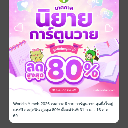
วันคืนผ่านไป เฮ้งบ่อกี้ได้รับการถ่ายทอดวิชาจากยาจกเมา
พร้อมกับฝึกฝนเคล็ดดาบประจำตระกูลจนเก่งกล้า จึงเดิน
ทางกลับมายังจงหยวนอีกครั้งเพื่อล้างแค้นให้ครอบครัว
ระหว่างทางเขาได้คบหาเป็นสหายกับ "เซียนกระบี่น้อย"
ซึ่งต่อมาก็คือ "ใต้ฟ้าไร้พ่าย" หรือ "เสี่ยวเจึ้ยนเซียน" ในซี
รีย์ "สำนักพยัคฆ์มังกร" นั่นเอง
ท้ายที่สุดเฮ้งบ่อกี้จะล้างแค้นสำเร็จหรือไม่?
หนังสือแปล
ซีรีส์
ไอ้หนุ่มหมัดเมา
ประเภทไฟล์
pdf
World's Y meb 2026 เทศกาลนิยาย การ์ตูนวาย สุดยิ่งใหญ่
วันที่วางขาย
02 พฤศจิกายน 2566
แห่งปี ลดสุดฟิน สูงสุด 80% ตั้งแต่วันที่ 31 ก.ค. - 16 ส.ค.
69
ความยาว
125 หน้า