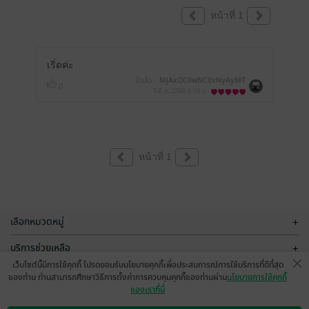
หน้าที่ 1
เริ่ดค่ะ
มีแล้ว -
MjAxOC0wNC0xNyAyMT
0
oyNDowMg==
5 มี.ค. 2569
3:16 น.
หน้าที่ 1
เลือกหมวดหมู่
+
บริการช่วยเหลือ
+
เว็บไซต์นี้มีการใช้คุกกี้ โปรดยอมรับนโยบายคุกกี้เพื่อประสบการณ์การใช้บริการที่ดีที่สุด
เกี่ยวกับเรา
+
ของท่าน ท่านสามารถศึกษาวิธีการตั้งค่าการควบคุมคุกกี้ของท่านผ่าน
นโยบายการใช้คุกกี้
ของเราที่นี่
กลุ่มธุรกิจในเครือ
+