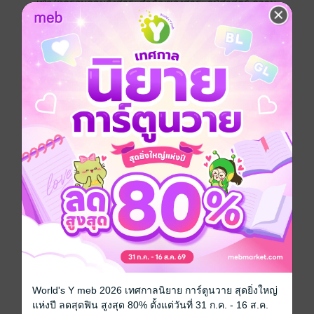
เพื่อให้ครอบคลุมถึงสาระสำคัญของสาระภูมิศาสตร์ ความ
สามารถ กระบวนการ และทักษะทางภูมิศาสตร์ หนังสือ
เรียนเล่มนี้ประกอบด้วย 4 หน่วยการเรียนรู้ ซึ่งแต่ละหน่วย
การเรียนรู้ได้สรุปผังมโนทัศน์ของเนื้อหา ระบุตัวชี้วัดชั้นปี
มีภาพและคำถามเข้าสู่บทเรียน แนวคิดหลักของหน่วยการ
เรียนรู้ มโนทัศน์สำคัญของแต่ละเรื่อง คำถามหลัก
กิจกรรมตรวจสอบการเรียนรู้ กิจกรรมบูรณาการเนื้อหากับ
ทักษะในศตวรรษที่ 21 บทสรุปเนื้อหา การวิเคราะห์ผลการ
เรียนรู้หลังเรียนจบแต่ละหน่วยตามการรู้เรื่องภูมิศาสตร์
(Geo-literacy) และแบบทดสอบวัดผลสัมฤทธิ์เพื่อเป็นการ
วัดและประเมินผลการเรียนรู้ของผู้เรียน
สังคมศึกษา
หนังสือเรียน ม.3
ประเภทไฟล์
pdf
วันที่วางขาย
15 พฤศจิกายน 2566
ความยาว
195 หน้า
World's Y meb 2026 เทศกาลนิยาย การ์ตูนวาย สุดยิ่งใหญ่
แห่งปี ลดสุดฟิน สูงสุด 80% ตั้งแต่วันที่ 31 ก.ค. - 16 ส.ค.
ราคาปก
75 บาท