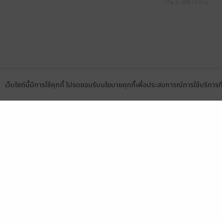
17 พ.ย. 2566
14:51 น.
เว็บไซต์นี้มีการใช้คุกกี้ โปรดยอมรับนโยบายคุกกี้เพื่อประสบการณ์การใช้บริการ
Language
ดาวน์โหลดแอป
เลือกหมวดหมู่
บริการช
นิยาย
สมัครขาย
การ์ตูน
สมัครอ่
นิตยสาร
วิธีการใ
ทั่วไป
meb co
หนังสือเสียง
Stamp ค
บุฟเฟต์
Gift Co
เงื่อนไข
นโยบายค
แผนผังเ