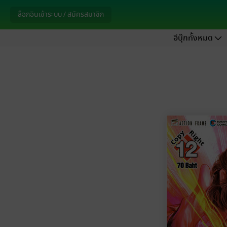
ล็อกอินเข้าระบบ / สมัครสมาชิก
อีบุ๊กทั้งหมด