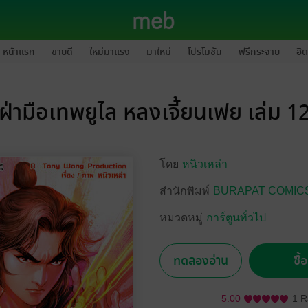
หน้าแรก
ขายดี
ใหม่มาแรง
มาใหม่
โปรโมชัน
ฟรีกระจาย
ฮิต
ฝ่ามือเทพยูไล หลงเจี้ยนเฟย เล่ม 1
โดย
หนิวเหล่า
สำนักพิมพ์
BURAPAT COMIC
หมวดหมู่
การ์ตูนทั่วไป
ทดลองอ่าน
ซื้
5.00
1 R