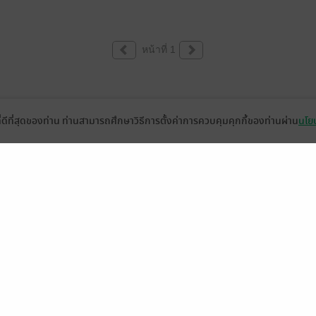
หน้าที่ 1
ที่ดีที่สุดของท่าน ท่านสามารถศึกษาวิธีการตั้งค่าการควบคุมคุกกี้ของท่านผ่าน
นโยบ
่วยเหลือ
เกี่ยวกับเรา
อีบุ๊ก
ข่าวสารและกิจกรรม
านหนังสือ
ติดต่อเรา
ช้งาน
in
ืออะไร?
de คืออะไร?
ในการใช้บริการ
วามเป็นส่วนตัว
ว็บไซต์