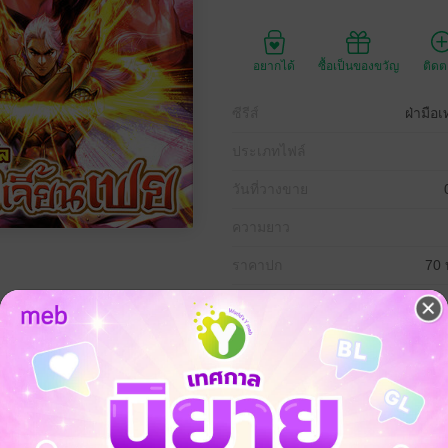
อยากได้
ซื้อเป็นของขวัญ
ติด
ซีรีส์
ฝ่ามือ
ประเภทไฟล์
วันที่วางขาย
ความยาว
ราคาปก
70 
่ามือยูไลในแบบฉบับที่แตกต่างไปจากเดิม จาก “หลงเกอเอ๋อ” ในอภินิหารฝ่
” ในฝ่ามือเทพยูไล ผลงานชิ้นเยี่ยมจาก 2 ปรมาจารย์แห่งวงการการ์ตูนฮ่