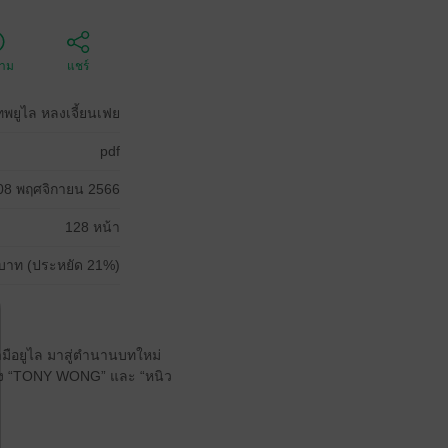
ตาม
แชร์
เทพยูไล หลงเจี้ยนเฟย
pdf
08 พฤศจิกายน 2566
128 หน้า
บาท (ประหยัด 21%)
ามือยูไล มาสู่ตำนานบทใหม่
องกง “TONY WONG” และ “หนิว