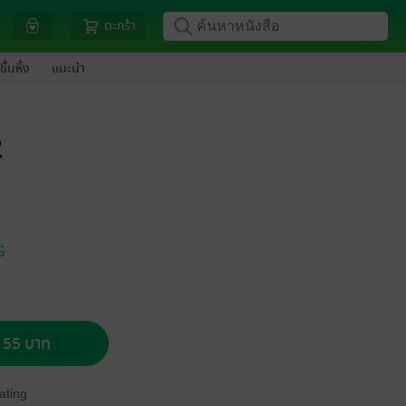
ตะกร้า
ขึ้นหิ้ง
แนะนำ
2
S
อ 55 บาท
ating