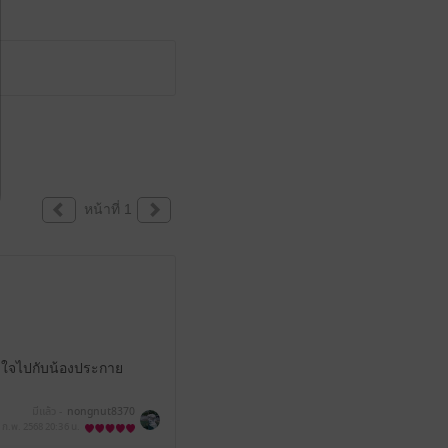
หน้าที่ 1
าดใจไปกับน้องประกาย
มีแล้ว -
nongnut8370
 ก.พ. 2568
20:36 น.