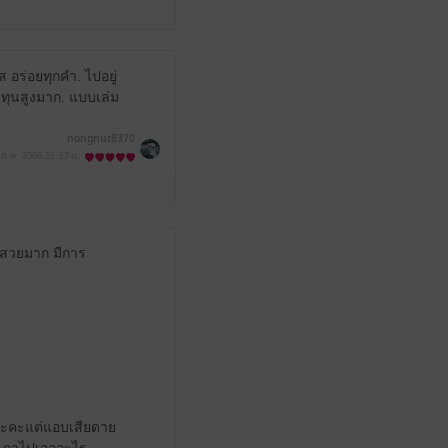
 อร่อยทุกคำ. ไปอยู่
้นทุนสูงมาก. แบบเล่ม
nongnut8370
 ก.พ. 2568
23:37 น.
ษาสวยมาก มีการ
ยนะคะแต่แอบเสียดาย