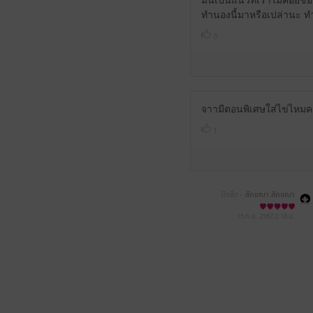
มันเป็นแนวที่เราไม่ค่อยช
ทำนองนี้มาหรือเปล่านะ ท
3
จาามีตอนพิเศษใส่ไข่ไหม
1
มีแล้ว -
ลักขณา.ลักขณา
15 ก.ย. 2567
2:16 น.