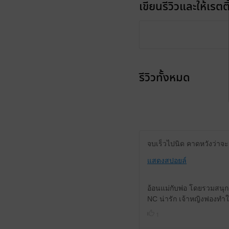
เขียนรีวิวและให้เรตติ
รีวิวทั้งหมด
จบเร็วไปนิด คาดหวังว่าจะม
แสดงสปอยล์
อ้อนแม่กับพ่อ โดยรวมสนุ
NC น่ารัก เจ้าหญิงฟองทำใ
1