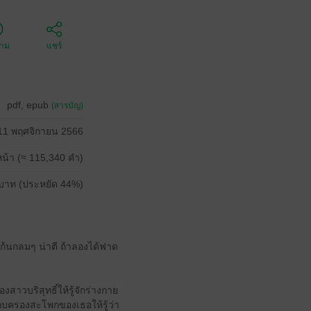
ตาม
แชร์
pdf, epub
(สารบัญ)
11 พฤศจิกายน 2566
น้า (≈ 115,340 คำ)
บาท (ประหยัด 44%)
มก้นกลมๆ น่าตี ถ้าลองได้ฟาด
สาวบริสุทธิ์ให้รู้จักร่างกาย
อบครองสะโพกของเธอให้รู้ว่า