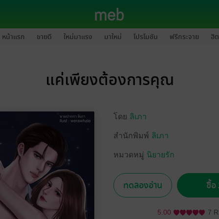
หน้าแรก
ขายดี
ใหม่มาแรง
มาใหม่
โปรโมชัน
ฟรีกระจาย
ฮิต
แค่เพียงต้องการคุณ
โดย
ลิเภา
สำนักพิมพ์
ลิเภา
หมวดหมู่
นิยายรัก
ทดลองอ่าน
ซื้
5.00
7 R