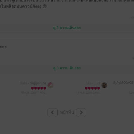
อบ แล้วดูเหมือนจะเป็นแนวเดียวกันซ้ำๆหมดเลย เลยแอบสงสัยว่าช่วงนี้คุณ
ำไมพล็อตมันดาวน์จังงง 😢
19
ดู 2 ความเห็นย่อย
คะะะ
1
ดู 3 ความเห็นย่อย
MjAyMC0wOS
มีแล้ว -
Suppanida
มีแล้ว -
....rr
16 พ.ย. 2566
7:40 น.
14 พ.ย. 2566
8:6 น.
12 
หน้าที่ 1