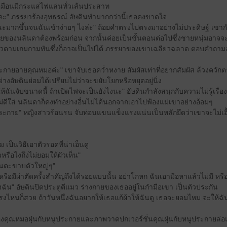
หมือนมีกระแสไฟแล่นทั่วเส้นประสาท
คะ" ภรรยาร้องอุทธรณ์ อัษดินทำมากกว่านี้เธอคงขาดใจ
มากขึ้นจนฉันเข้าง่ายๆ ไงล่ะ" ถ้อยคำตรงไปตรงมาอย่างไม่ประดิษฐ์ เขากำลัง
งกายของนลินดาต้องพร้อมก่อน จากนั้นค่อยเป็นขั้นตอนต่อไปซึ่งชายหนุ่มอาจ
วไวตามเกมกามทันซึ่งก็อาจเป็นไปได้ ภรรยาของเขาเฉลียวฉลาด ตอบคำถามอย่า
ระกายอายคุณหมอค่ะ" เขาจับเธอคว่ำหงาย สัมผัสเท่าที่อยากสัมผัส ล้วงค
่างอัษดินย่อมได้เปรียบไม่ว่าจะขยับโยกหรือหยุดอยู่นิ่ง
ฉันจับขนาดนี้ ถ้าเปิดไฟจะเป็นยังไงนะ" อัษดินกำลังสนุกกับความไม่รู้เรื่องรู
ม่ดีใส่ นลินดาก็คงทำอย่างอื่นไม่ได้นอกจากเอาไปฟ้องแม่เขาอย่างอ้อมๆ
ะกาย" หญิงสาวร้อนรน จับท่อนแขนแข็งแรงแน่นเป็นหลักยึดว่าเขาจะไม่เอื้
 เป็นวิธีเอาตัวรอดที่น่าเอ็นดู
หรือไงถึงไม่ยอมให้ผัวเห็น"
ือนตะขาบตัวใหญ่ๆ"
งหรือมีผ่าตัดครั้งสำคัญถึงได้รอยแบบนั้น อย่าโกหก ฉันเอามือหาแล้วไม่มี ห
ฉัน" อัษดินปิดประตูตีแมว ร่างกายของเธออยู่ในกำมือเขา เป็นตัวประกัน
ะตรงไหนก็สวย ถ้าวันหนึ่งฉันอยากให้เธอแก้ผ้าให้ฉันดู เธอจะยอมไหม จะให้
 ของคุณหมอฝุ่นกับหนูประกายและภาพวาดปกเวอร์ชั่นคุณฝุ่นกับหนูประกายล่