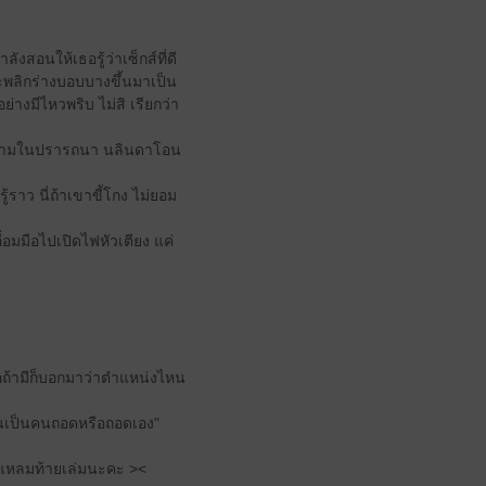
สอนให้เธอรู้ว่าเซ็กส์ที่ดี
จะพลิกร่างบอบบางขึ้นมาเป็น
งมีไหวพริบ ไม่สิ เรียกว่า
วักตามในปรารถนา นลินดาโอน
้ราว นี่ถ้าเขาขี้โกง ไม่ยอม
อมมือไปเปิดไฟหัวเตียง แค่
รือถ้ามีก็บอกมาว่าตำแหน่งไหน
ฉันเป็นคนถอดหรือถอดเอง"
อแหลมท้ายเล่มนะคะ ><