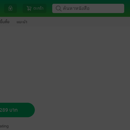
ตะกร้า
ขึ้นหิ้ง
แนะนำ
อ 289 บาท
ating