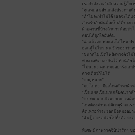
เธอกำลังจะสำลักความรู้สึกเ
"คุณหมอ อย่าแกล้งประกายสิ
"ทำไมจะทำไม่ได้ เธอจะได้แฉะ
สำหรับอัษดินคือเซ็กส์ที่ร่า
ฝ่ายควบขี่บ้างถ้าสาวน้อยหั
ตอบได้ถูกใจอัษดิน
"พอแล้วค่ะ พอแล้วได้ไหม ป
อ่อนสู้ไม่ไหว คนช่ำชองกว่าอย
"ขนาดไม่เปิดไฟยังหวงตัวไม่ให้
ทำตามที่ตกลงกันไว้ ทำนิสัยไ
"ไม่นะคะ คุณหมออย่ารังแกปร
ดวงเดียวก็ไม่ได้
"ขอดูหน่อย"
"มะ ไม่ค่ะ" มือเล็กคลำหาผ้าห่ม
"เป็นแผลเป็นน่าเกลียดน่ากลัว
"ขะ ค่ะ น่ากลัวมากเลย เหม
"เธอต้องผ่านอุบัติเหตุร้ายแร
คิดเหรอว่าจะรอดมือหมออย่าง
"ฉันรู้ว่าเธอสวยไปทั้งตัว จ
พิเศษ มีภาพวาดจิบิน่ารักๆ