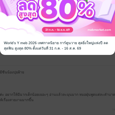
้ง
คุณสามารถ
เข้าสู่ระบบ
เพื่อแสดงความคิดเห็นได้จ้า
World's Y meb 2026 เทศกาลนิยาย การ์ตูนวาย สุดยิ่งใหญ่แห่งปี ลด
สุดฟิน สูงสุด 80% ตั้งแต่วันที่ 31 ก.ค. - 16 ส.ค. 69
ีซีนน้องปุยฝ้าย
กค่ะ อยากให้มีฉากเด็กน้อยเยอะๆ อ่านแล้วละมุนมาก หมอฝุ่นพูดแต่ละคำบ
ห้เรื่องสวยงามมากขึ้น
13