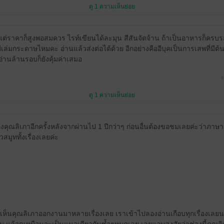
ดู 1 ความเห็นย่อย
ต่ราคาก็สูงพอสมควร ไรท์เขียนได้ละมุน สีสันจัดจ้าน ถ้าเป็นอาหารก็ครบรส
 มีเล่มกระดาษไหมคะ อ่านแล้วส่งต่อได้ด้วย อีกอย่างคืออีบุคเป็นการเสพที่มีต
 อ่านล้านรอบก็ยังคุ้มค่าเสมอ
9
ดู 1 ความเห็นย่อย
คุณลิเภาอีกครั้งหลังจากผ่านไป 1 ปีกว่าๆ ก่อนอื่นต้องขอชมเลยค่ะว่าภา
สมูททั้งเรื่องเลยค่ะ
าเห็นคุณลิเภาออกงานมาหลายเรื่องเลย เราเข้าไปลองอ่านเกือบทุกเรื่องเล