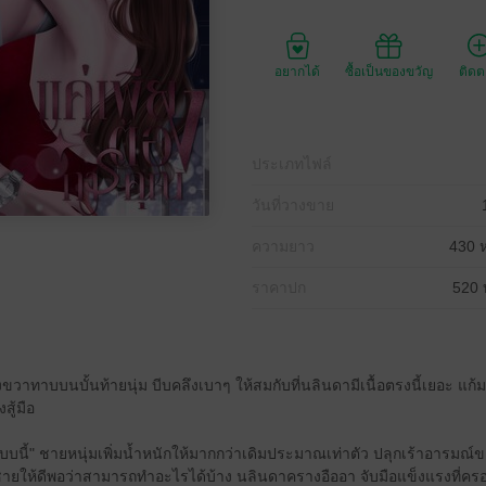
อยากได้
ซื้อเป็นของขวัญ
ติด
ประเภทไฟล์
วันที่วางขาย
ความยาว
430 ห
ราคาปก
520 
ขวาทาบบนบั้นท้ายนุ่ม บีบคลึงเบาๆ ให้สมกับที่นลินดามีเนื้อตรงนี้เยอะ แก้
สู้มือ
แบบนี้" ชายหนุ่มเพิ่มน้ำหนักให้มากกว่าเดิมประมาณเท่าตัว ปลุกเร้าอารมณ์ของ
ายให้ดีพอว่าสามารถทำอะไรได้บ้าง นลินดาครางอืออา จับมือแข็งแรงที่คร