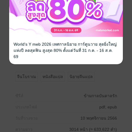
เสียนพี่ชายคนโตชี้ไปที่เด็กผู้ชายเสื้อผ้าสกปรกมอมแมมไม่
ไกลออกไป เชี่ยนโยวได้ฟังแล้วพลันรู้สึกเหมือนโดน
สายฟ้าฟาด
“น้องหญิง สามีในอนาคตของเจ้าถูกคนทำร้าย!” เมิ่งฉีพี่
ชายคนรองทะยานเข้ามาจากประตูใหญ่อย่างร้อนรน ร้อง
ตะโกนบอกเมิ่งเชี่ยนโยว เส้นประสาทที่หน้าผากเมิ่งเชี่ยน
โยวพลันเกร็งกระตุก
World's Y meb 2026 เทศกาลนิยาย การ์ตูนวาย สุดยิ่งใหญ่
“ท่านพี่ สามีในอนาคตของพี่...” คำพูดของเมิ่งเจี๋ยน้องชาย
แห่งปี ลดสุดฟิน สูงสุด 80% ตั้งแต่วันที่ 31 ก.ค. - 16 ส.ค.
คนเล็กยังไม่ทันจบก็ถูกเมิ่งเชี่ยนโยวตัดบทขึ้น “ไปบอกท่าน
69
พ่อกับท่านแม่ สามีในอนาคตของข้า พวกเราจะเลี้ยงดู
เอง!”"
จีนโบราณ
หนังสือแปล
นิยายจีนแปล
ซีรีส์
ข้ามกาลบันดาลรัก
ประเภทไฟล์
pdf, epub
วันที่วางขาย
10 พฤศจิกายน 2566
ความยาว
3014 หน้า (≈ 633,622 คำ)