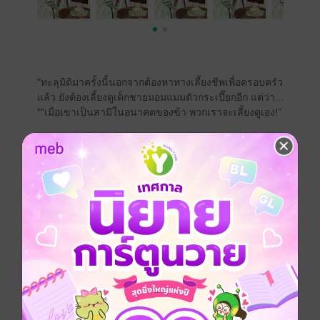
"ทะลุมิติมาครั้งนี้นอกจากต้องหาทางเลี้ยงชีพเพื่อครอบครัว
แล้ว ยังต้องเลี้ยงดูเด็กชายมอมแมมตัวกระเปี๊ยกอีก แต่ว่า...
""เมื่อเขาเป็นสามีในอนาคตของข้า พวกเราจะเลี้ยงดูเอง!”
เมื่อนักฆ่าในยุคปัจจุบันอย่าง เมิ่งเชียนโยว ต้องทะลุมิติเข้า
มาอยู่ในร่างของสาวน้อยชนบทผู้เอาแต่ใจ
ประสบการณ์ครั้งใหม่จึงได้เริ่มต้นขึ้น!
นางจะเอาชีวิตรอดได้อย่างไรในครอบครัวที่อัตคัดเช่นนี้
หนทางเดียวที่พอจะทำได้ก็คือการหาทางเลี้ยงชีพเพื่อพลิก
ฟื้นครอบครัวชาวนาให้ขึ้นมารุ่งเรืองมั่งคั่ง แต่ด้วยความ
สามารถของนางแล้วนั่นมันก็ไม่ใช่ปัญหาหนักอะไรนัก
ปัญหาก็คือ...
นางมีคู่หมั้นแล้ว และคู่หมั้นของนางก็เป็นเด็กตัวกะเปี๊ยก
หน้าตามอมแมมเนี่ยน่ะหรือ!?
…
“น้องหญิง เด็กผู้ชายคนนั้นก็คือสามีในอนาคตของเจ้า” เมิ่ง