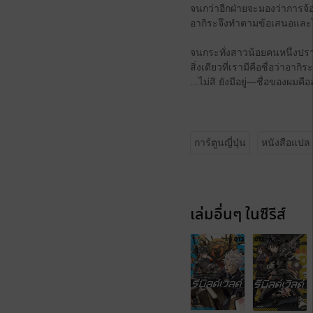
จนกว่าอีกฝ่ายจะมองว่าการจ้อ
อากิระจึงทำตามข้อเสนอและไล
จนกระทั่งสาวน้อยคนหนึ่งปร
สิ่งเดียวที่เรามีคือชื่อว่าอากิ
...ไม่สิ ยังมีอยู่—ชื่อของผมคื
การ์ตูนญี่ปุ่น
หนังสือแปล
เล่มอื่นๆ ในซีรีส์