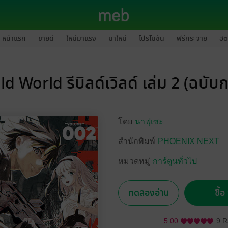
หน้าแรก
ขายดี
ใหม่มาแรง
มาใหม่
โปรโมชัน
ฟรีกระจาย
ฮิต
d World รีบิลด์เวิลด์ เล่ม 2 (ฉบับก
โดย
นาฟุเซะ
สำนักพิมพ์
PHOENIX NEXT
หมวดหมู่
การ์ตูนทั่วไป
ทดลองอ่าน
ซื้
5.00
9 R