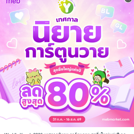
งเล่นงานเขาได้ไม่คุ้มเสีย
่สังหารสมาชิกแก๊งไปเรื่อยๆ
ากฏตัวขึ้นตรงหน้า—!
ระ แต่ไม่มีใครที่จะมาเรียกชื่อนั้นเลย
ออากิระ ขอเป็นชื่อนั้นเลยครับ
แอกชัน
ผจญภัย
หักเหลี่ยมเฉือนคม