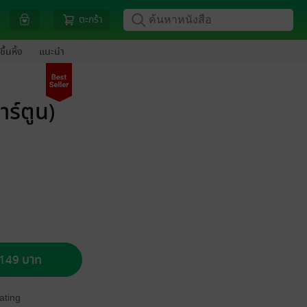
ตะกร้า
ขึ้นหิ้ง
แนะนำ
าร์ตูน)
อ 149 บาท
ating