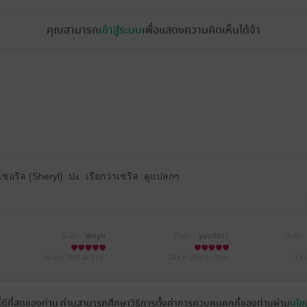
คุณสามารถ
เข้าสู่ระบบ
เพื่อแสดงความคิดเห็นได้จ้า
 เชอริล (Sheryl) ปะ เรียกว่าเชริล ดูแปลกๆ
มีแล้ว -
Vaxyn
มีแล้ว -
yuu5611
มีแล้ว -
14 ม.ค. 2567
20:37 น.
29 ธ.ค. 2566
11:53 น.
17 ธ.
มีแล้ว -
Sukawit.p
มีแล้ว -
ittipol02
ที่ดีที่สุดของท่าน ท่านสามารถศึกษาวิธีการตั้งค่าการควบคุมคุกกี้ของท่านผ่าน
นโยบ