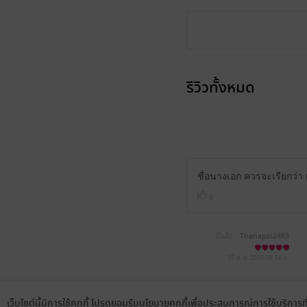
รีวิวทั้งหมด
ชื่อนางเอก ควรจะเรียกว่า
0
มีแล้ว -
Thanapat2483
15 พ.ย. 2568
19:14 น.
MjAyMC0wMy0yMSAxNToz
MzoxMg==
เว็บไซต์นี้มีการใช้คุกกี้ โปรดยอมรับนโยบายคุกกี้เพื่อประสบการณ์การใช้บริการ