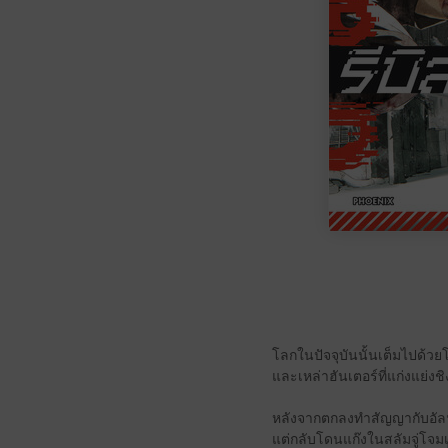
โลกในปัจจุบันนั้นเต็มไปด้
และเหล่าฮันเตอร์ที่แก่งแย่
หลังจากตกลงทำสัญญากับอัลฟ่
แต่กลับโดนแก๊งในสลัมจู่โจมเ