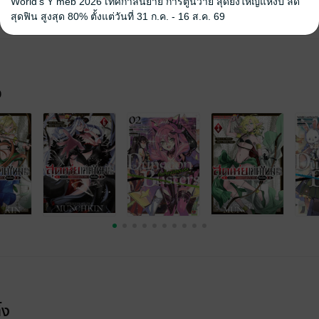
World's Y meb 2026 เทศกาลนิยาย การ์ตูนวาย สุดยิ่งใหญ่แห่งปี ลด
สุดฟิน สูงสุด 80% ตั้งแต่วันที่ 31 ก.ค. - 16 ส.ค. 69
จ
้ง