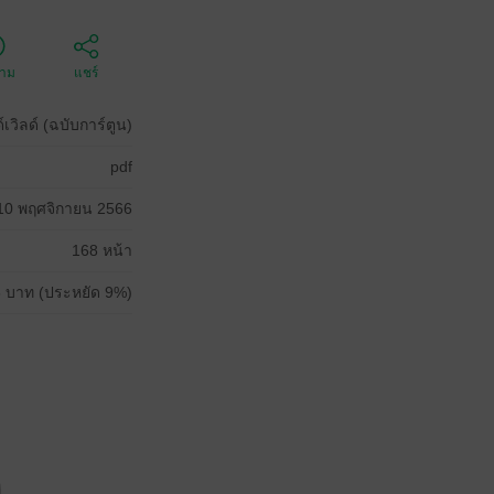
ตาม
แชร์
์เวิลด์ (ฉบับการ์ตูน)
pdf
10 พฤศจิกายน 2566
168 หน้า
 บาท (ประหยัด 9%)