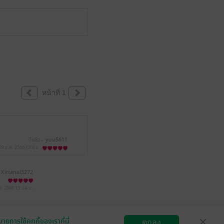
หน้าที่ 1
มีแล้ว -
yuu5611
29 ธ.ค. 2566
12:6 น.
Kittanai3272
ค. 2566
13:24 น.
Souffle
ายการใช้คุกกี้ของเราที่นี่
ตกลง