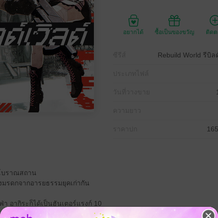
อยากได้
ซื้อเป็นของขวัญ
ติด
ซีรีส์
Rebuild World รีบิลด
ประเภทไฟล์
วันที่วางขาย
ความยาว
ราคาปก
165
วยโบราณสถาน
งชิงมรดกจากอารยธรรมยุคเก่ากัน
า อากิระก็ได้เป็นฮันเตอร์แรงก์ 10
ข้า อัลฟ่าเสนอให้ฆ่าทิ้งไปทีละคน