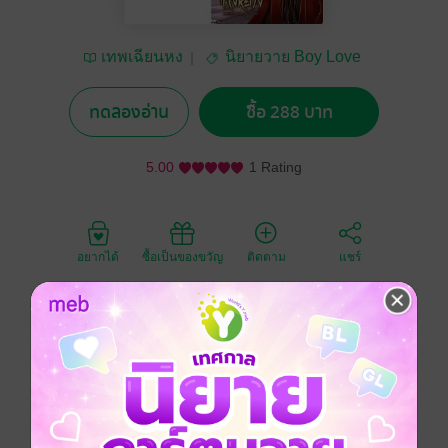
เทพเฉียนหง
นิยายวาย Boy Love
/ Yaoi
ทดลองอ่าน
ซื้อ 288 บาท
5.00
1 Rating
อยากได้
ซื้อเป็นของขวัญ
ติดตาม
แชร์
เมื่อซื้อชุดนี้คุณจะได้รับ