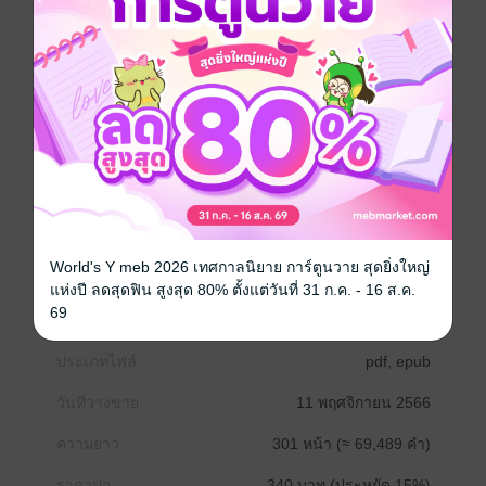
หนังสือเซตนี้มีทั้งหมด 2 เรื่อง คือ
รับจ้างชำระแค้นแห่งตงหยาง โลก 1 (1)
รับจ้างชำระแค้นแห้งตงหยาง โลก 1 (จบ)
Boy love / Yaoi
ทะลุมิติ
แฟนตาซี
แก้แค้น
World's Y meb 2026 เทศกาลนิยาย การ์ตูนวาย สุดยิ่งใหญ่
แห่งปี ลดสุดฟิน สูงสุด 80% ตั้งแต่วันที่ 31 ก.ค. - 16 ส.ค.
นักฆ่า
69
ประเภทไฟล์
pdf, epub
วันที่วางขาย
11 พฤศจิกายน 2566
ความยาว
301 หน้า (≈ 69,489 คำ)
ราคาปก
340 บาท (ประหยัด 15%)