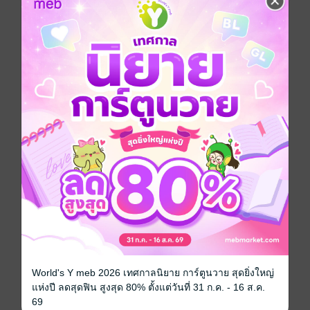
อยากได้
ซื้อเป็นของขวัญ
ติดตาม
แชร์
จ้าวเซี่ยงไห่คบหากับเซียวเหย่มานานถึง 7 ปี แต่ความรักที่
มีกลับค่อยๆ จืดจางจนกลายเป็นเรื่องน่าเบื่อสำหรับเซียว
เหย่ อีกทั้งเซียวเหย่ยังแอบสนใจในตัวของดาราคนหนึ่ง
เมื่อจ้าวเซี่ยงไห่จับได้ พวกเขาจึงตัดสินใจเลิกกัน แต่ด้วย
นิสัยของจ้าวเซี่ยงไห่ ทำให้เขาพยายามทุกวิถีทางเพื่อที่จะ
เอาชนะเซียวเหย่
ดรามา
ตลก
โรแมนติก
ความรัก
Boy love / Yaoi
World's Y meb 2026 เทศกาลนิยาย การ์ตูนวาย สุดยิ่งใหญ่
ซีรีส์
ลงโทษให้หนัก นักรักเพลย์บอย
แห่งปี ลดสุดฟิน สูงสุด 80% ตั้งแต่วันที่ 31 ก.ค. - 16 ส.ค.
69
ประเภทไฟล์
pdf