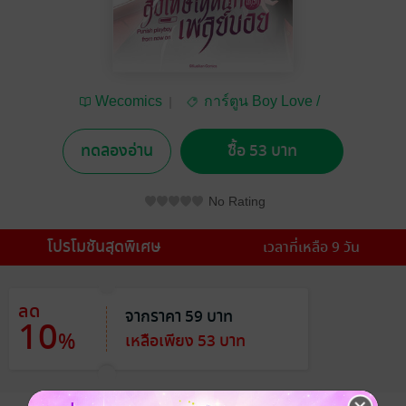
Wecomics
การ์ตูน Boy Love /
Yaoi
ทดลองอ่าน
ซื้อ 53 บาท
No Rating
โปรโมชันสุดพิเศษ
เวลาที่เหลือ 9 วัน
ลด
จากราคา 59 บาท
10
%
เหลือเพียง 53 บาท