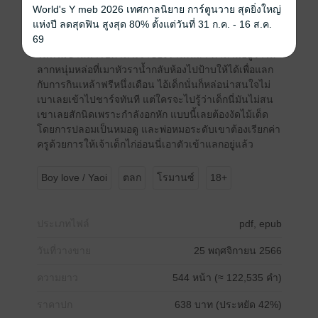
World's Y meb 2026 เทศกาลนิยาย การ์ตูนวาย สุดยิ่งใหญ่
แห่งปี ลดสุดฟิน สูงสุด 80% ตั้งแต่วันที่ 31 ก.ค. - 16 ส.ค.
2. ก็บอกว่าเลิกดูดวงให้แล้วไงวะ!
69
หมวยชายหนุ่มสุดแซ่บที่มีความจำเป็นต้องลากผู้ชายไปวัน
ไนท์ไม่ซ้ำหน้ารับคำท้าเจ้าของร้านเหล้า คำท้ามีอยู่ว่าให้
ลากหนุ่มหล่อที่เมาหัวราน้ำกลับห้องไปป้าบให้ได้เพื่อแลก
กับการกินเหล้าฟรีหนึ่งเดือน ไอ้เด็กนั่นก็หล่อน่าสนใจไม่
เบาเลยเข้าไปชาร์จทันที แต่ใครจะไปรู้ว่าเด็กนี่มันไม่สน
เขาเลยสักนิดเพราะกำลังอกหัก แบบนี้เลยต้องงัดไม้เด็ด
โดยการปลอมเป็นหมอดู และพ่อหมอระดับเขาต้องเรียกค่า
ครูด้วยการให้เจ้าเด็กไก่อ่อนนี่เอาตัวเข้าแลกอยู่แล้ว
Boy love / Yaoi
ตลก
โรมานซ์
18+
ประเภทไฟล์
pdf, epub
วันที่วางขาย
25 พฤศจิกายน 2566
ความยาว
544 หน้า (≈ 122,535 คำ)
ราคาปก
638 บาท (ประหยัด 42%)