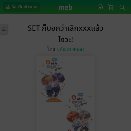
ล็อกอินเข้าระบบ
SET ก็บอกว่าเลิกxxxแล้ว
ไงวะ!
โดย
ขลั่ยแมวผยอง