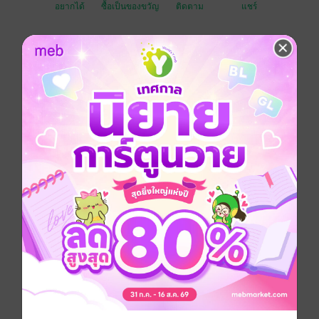
อยากได้
ซื้อเป็นของขวัญ
ติดตาม
แชร์
เมื่อซื้อชุดนี้คุณจะได้รับ
หนังสือเซตนี้มีทั้งหมด 2 เรื่อง คือ
1. ก็บอกว่าเลิกขายแล้วไงวะ!
เพื่อนรักบอกมึงสเปคผู้ชายทำไมไม่ลองขายตัว เมื่อไอ้เพื่อน
นรกมันท้าคนเมาก็จัดไปดอกใหญ่ ลองครั้งแรกล่อซะแทบ
ตาย ตื่นขึ้นมาสาบานว่าไม่เอาอีกแล้ว แต่บทชีวิตมันจะ
เฮงซวยเมื่อต้องมาเป็น รปภ คอนโดลูกค้าคนนั้น!