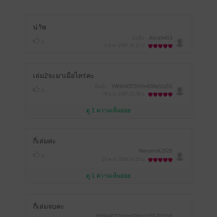
น่าัพ
มีแล้ว -
Alice9453
0
3 ก.พ. 2567
14:27 น.
เล่ม2จะมาเมื่อไหร่คะ
มีแล้ว -
YWM4OTZhYmE0NzUzZG
0
ZlZjIzZDcxNWUwMzE3NTg4NWM
18 ม.ค. 2567
23:58 น.
=
ดู 1 ความเห็นย่อย
กี่เล่มค่ะ
Nananok2520
0
21 พ.ย. 2566
14:25 น.
ดู 1 ความเห็นย่อย
กี่เล่มจบคะ
YWM4OTZhYmE0NzUzZGZlZjIzZ