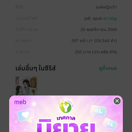
ซีรีส์
องค์หญิงเก้า
ประเภทไฟล์
pdf, epub
(สารบัญ)
วันที่วางขาย
20 พฤศจิกายน 2566
ความยาว
597 หน้า (≈ 104,544 คำ)
ราคาปก
250 บาท (ประหยัด 8%)
เล่มอื่นๆ ในซีรีส์
ดูทั้งหมด