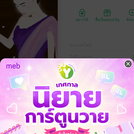
อยากได้
ซื้อเป็นของขวัญ
ติด
ประเภทไฟล์
วันที่วางขาย
ความยาว
478
ราคาปก
499 
ข่นฆ่าทั้งย่ำยีแม่หญิงจนถูกประหาร!
ฆ่าตัวตายแต่ดันไม่ตายต้องมารับใช้จ้าวคนนั้น!