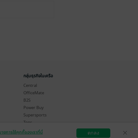
กลุ่มธุรกิจในเครือ
Central
OfficeMate
B2S
Power Buy
Supersports
Tops
Hytexts
ายการใช้คุกกี้ของเราที่นี่
ตกลง
สมัครขายอีบุ๊ก
วิธีการใช้งาน
ติดต่อเรา