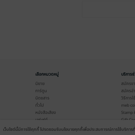
เลือกหมวดหมู่
บริการช
นิยาย
สมัครขาย
การ์ตูน
สมัครอ่
นิตยสาร
วิธีการใ
ทั่วไป
meb co
หนังสือเสียง
Stamp ค
บุฟเฟต์
Gift Co
เงื่อนไข
เว็บไซต์นี้มีการใช้คุกกี้ โปรดยอมรับนโยบายคุกกี้เพื่อประสบการณ์การใช้บริการ
Language
ดาวน์โหลดแอป
นโยบายค