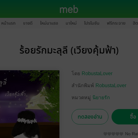
หน้าแรก
ขายดี
ใหม่มาแรง
มาใหม่
โปรโมชัน
ฟรีกระจาย
ฮิต
ร้อยรักมะลุลี (เวียงคุ้มฟ้า)
โดย
RobustaLover
สำนักพิมพ์
RobustaLover
หมวดหมู่
นิยายรัก
ทดลองอ่าน
ซื้
No Rat