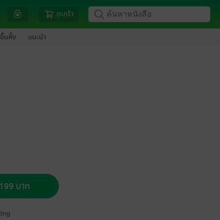
ตะกร้า
ขึ้นหิ้ง
แนะนำ
อ 199 บาท
ing