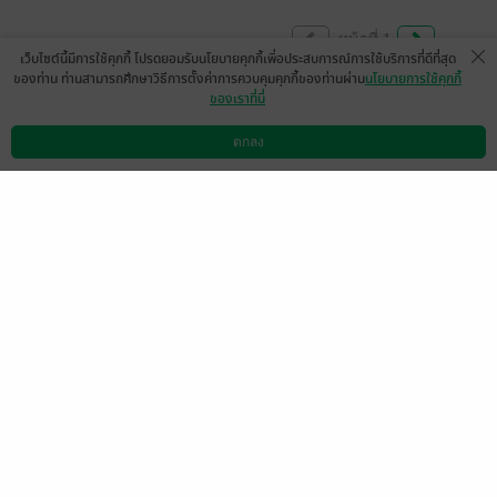
หน้าที่ 1
เว็บไซต์นี้มีการใช้คุกกี้ โปรดยอมรับนโยบายคุกกี้เพื่อประสบการณ์การใช้บริการที่ดีที่สุด
ของท่าน ท่านสามารถศึกษาวิธีการตั้งค่าการควบคุมคุกกี้ของท่านผ่าน
นโยบายการใช้คุกกี้
ของเราที่นี่
I really like your novel. And i love to read
about Naka. Thanks for writing
ตกลง
ดาวน์โหลดแอป
วิธีการใช้งาน
ติดต่อเรา
Waiting your new novel
มีแล้ว -
นิรนามID : T4Wd61T667
2
28 ส.ค. 2567
1:26 น.
สวยงาม
มีแล้ว -
chaibanana
1
18 ม.ค. 2567
2:0 น.
ดู 1 ความเห็นย่อย
อ่านจบมาสักพักตั้งใจจะมาเขียนรีวิวให้คุณนัก
เขียนก็ติดช่วงสอบพอดี อ่านตอนกำลังสอบอยู่
เพราะอดใจไม่ไหว ลองอ่านตอนแรกดูแล้วดีงา