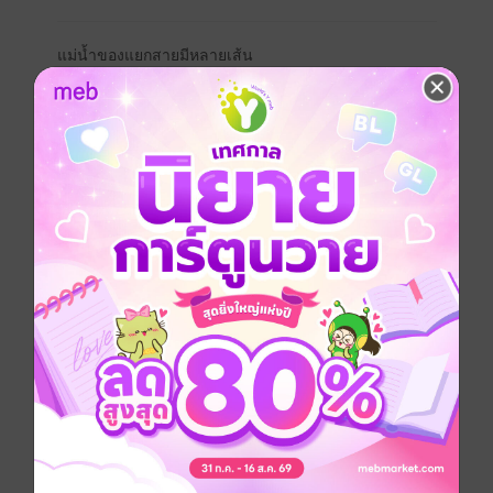
แม่น้ำของแยกสายมีหลายเส้น
ไหลกระเซ็นเป็นเกลียวซัดเข้าขัดขวาง
วังน้ำวนดลฤทธิ์ปิดหนทาง
แบ่งเว้นห่างเขตขัณฑ์กั้นพรมแดน
...มกรและนาคีมิอาจเคียง...มิใช่เพราะเป็นอริ หากแต่เป็น
เหยื่อและผู้ล่า!...
"ข้าไม่กลัวหรอกเจ้าค่ะ หากมกรโผล่มาจะพ่นพิษใส่ให้มอด
ไหม้เลยทีเดียว"
"พี่ว่าเจ้าร้ายกาจกว่ามกรเสียอีก"
คำปรามาสระคนเสียงหัวเราะแผ่วนั้นช่างฟังระรื่นหู
นาครัตน์ยิ้มรับก่อนจะกระชับปลายนิ้วที่สอดประสานให้ยิ่ง
แนบสนิท โดยไม่ได้ฉุกใจคิดเลยว่า...
อุ้งมือที่นางกอบกุมไว้มีสายเลือดเผ่าพันธุ์ศัตรูที่เพิ่งข่มขู่ไป
เมื่อครู่นี้เอง...
Girl love / Yuri
โรแมนติก
แฟนตาซี