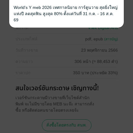
World's Y meb 2026 เทศกาลนิยาย การ์ตูนวาย สุดยิ่งใหญ่
ย้อนยุค/พีเรียด
พญานาค
แห่งปี ลดสุดฟิน สูงสุด 80% ตั้งแต่วันที่ 31 ก.ค. - 16 ส.ค.
69
นักวาด
V.lex Digital Arts
ประเภทไฟล์
pdf, epub
(สารบัญ)
วันที่วางขาย
23 พฤศจิกายน 2566
ความยาว
306 หน้า (≈ 88,453 คำ)
ราคาปก
350 บาท (ประหยัด 33%)
สนใจเวอร์ชันกระดาษ เชิญทางนี้!
เวอร์ชันกระดาษมีวางขายที่เว็บไซต์สำนัก
พิมพ์ จะไม่มีขายโดย MEB นะจ๊ะ สามารถสั่ง
ซื้อ หรือติดต่อคนขายโดยตรงเลยจ้ะ
สั่งซื้อโดยตรงกับ สนพ.