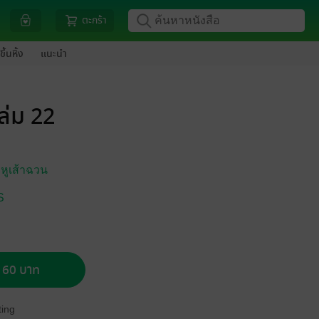
ตะกร้า
ขึ้นหิ้ง
แนะนำ
ล่ม 22
/
หูเส้าฉวน
S
อ 60 บาท
ing