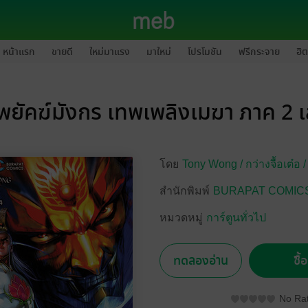
หน้าแรก
ขายดี
ใหม่มาแรง
มาใหม่
โปรโมชัน
ฟรีกระจาย
ฮิต
พยัคฆ์มังกร เทพเพลิงเมฆา ภาค 2 เ
โดย
Tony Wong /
กว่างจื้อเต๋อ 
สำนักพิมพ์
BURAPAT COMIC
หมวดหมู่
การ์ตูนทั่วไป
ทดลองอ่าน
ซื้
No Rat