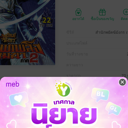
อยากได้
ซื้อเป็นของขวัญ
ติด
ซีรีส์
สำนักพยัคฆ์มังกร 
ประเภทไฟล์
วันที่วางขาย
ความยาว
ราคาปก
70 
พเพลิงเมฆากับประมุขพรรคบัวขาวบูรพาไร้พ่าย