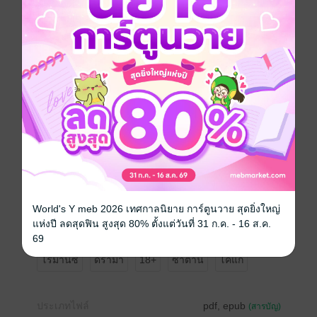
"ใจเย็นๆ ก่อนนะแม่ศรี ขอฉันพูดกับลูกก่อน" นางบอกกับ
อดีตสาวใช้แล้วหันไปทางอิทธิพลนั่งหน้าบูดบึ้ง
"ว่าไงล่ะตาอิฐ มีอะไรจะพูดไหม" นางให้โอกาสลูกชายได้
ชี้แจง หากอิทธิพลกลับเงียบเพราะเขาได้บอกหมดแล้ว
"ผมเป็นลูกผู้ชายครับ ถ้าสิ่งที่เกิดขึ้นฝ่ายหญิงเสียหายผม
ยินดีรับผิดชอบ" เขากัดฟันพูด ถ้าอยากให้รับผิดชอบเขาก็
ไม่ขัดข้อง แต่อย่าหวังว่าเธอผู้นั้นจะอยู่สุขสบาย
"ฉันต้องการให้คุณแต่งงานกับยัยแต้มและจดทะเบียนกัน"
ข้อเสนอทำให้ใบหน้าของอิทธิพลแดงก่ำ มองผู้หญิงที่เพิ่ง
ทราบว่าเป็นป้าของแต้มขวัญด้วยแววตาโชนแสง ยาม
โกรธใบหน้าที่มีแผลเป็นก็ยิ่งเกร็งเห็นเป็นรอยเด่นชัด
"เรียกแพงนะครับ แต่เอาเถอะทางฝ่ายคุณเสนอมาผมก็รับ
แต่รับแค่เงื่อนไขจดทะเบียน ส่วนการจัดงานแต่งคงให้ไม่
ได้" เขาพูดเสียงหนักแน่น คราแรกศรีนวลเหมือนไม่พอใจ
World's Y meb 2026 เทศกาลนิยาย การ์ตูนวาย สุดยิ่งใหญ่
หากเมื่อไตร่ตรองอีกทีก็ไร้ข้อโต้แย้ง
แห่งปี ลดสุดฟิน สูงสุด 80% ตั้งแต่วันที่ 31 ก.ค. - 16 ส.ค.
"ก็ได้ค่ะ แค่จดทะเบียนก็พอ"
69
โรมานซ์
ดรามา
18+
ซาตาน
โคแก่
ประเภทไฟล์
pdf, epub
(สารบัญ)