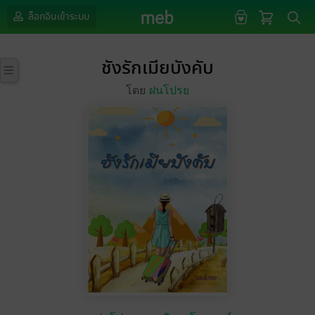
ล็อกอินเข้าระบบ
ชังรักเมียบังคับ
โดย
ฝนโปรย