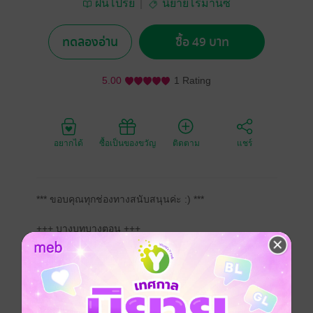
ฝนโปรย
นิยายโรมานซ์
ทดลองอ่าน
ซื้อ 49 บาท
5.00
1 Rating
อยากได้
ซื้อเป็นของขวัญ
ติดตาม
แชร์
*** ขอบคุณทุกช่องทางสนับสนุนค่ะ :) ***
+++ บางบทบางตอน +++
"หลานสาวฉันเสียหายคุณต้องรับผิดชอบ"
"ก็ตามที่บอก อันที่จริงผมไม่รับผิดชอบอะไรก็ได้ เพราะผม
ไม่ได้ทำอะไรหลานสาวคุณเลย"
"คุณนายคะ ให้ความเป็นธรรมกับดิฉันด้วยค่ะ" ศรีนวลหัน
ไปเอ่ยกับเจ้านายเก่าด้วยสายตาขอร้อง