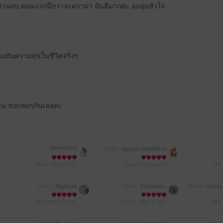
งอ่านจบ ตอนแรกนึกว่าจะดราม่า มันดีมากค่ะ อบอุ่นหัวใจ
เจอกับความสุขในชีวิตจริงๆ
2
้อ่าน ชอบพอๆกันเลยค่ะ
Kemmhud
มีแล้ว -
ap-user-86684016
26 ส.ค. 2568
0:21 น.
22 ส.ค. 2568
8:49 น.
17 ส
มีแล้ว -
ธัญปัณณ์
มีแล้ว -
Krapaomu
มีแล้ว -
กวินธร
2 ส.ค. 2568
14:37 น.
30 ก.ค. 2568
12:10 น.
28 ก