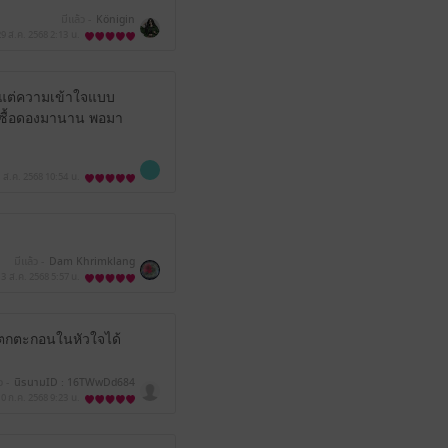
มีแล้ว -
Königin
29 ส.ค. 2568
2:13 น.
มีแต่ความเข้าใจแบบ
้ซื้อดองมานาน พอมา
 ส.ค. 2568
10:54 น.
มีแล้ว -
Dam Khrimklang
13 ส.ค. 2568
5:57 น.
ห้ตกตะกอนในหัวใจได้
ว -
นิรนามID : 16TWwDd684
0 ก.ค. 2568
9:23 น.