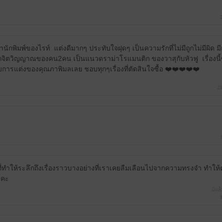
ักพิมพ์ของไรท์ แต่งดีมากๆ ประทับใจฝุดๆ เป็นความรักที่ไม่มีถูกไม่มีผิด 
กจิตวิญญาณของคน2คน เป็นแนวดราม่าโรแมนติก ของวาสุกับหัวฟู เรื่องนี
ับการแต่งของคุณภาพิมลเลย ชอบทุกๆเรื่องที่ตัดสินใจซื้อ ❤️❤️❤️❤️❤️
23
ที่ทำให้ระลึกถึงเรื่องราวบางอย่างที่เราเคยลืมเลือนไปจากความทรงจำ ทำใ
ะคะ
มีแล้
3