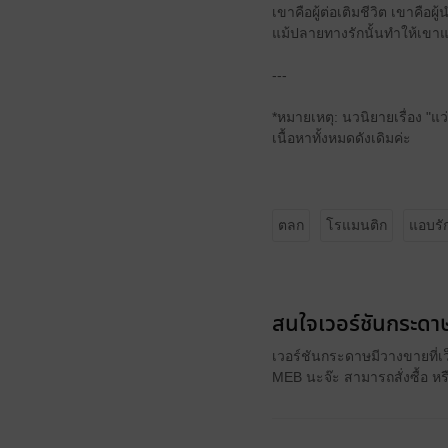
เขาคือผู้ต่อเติมชีวิต เขาค
แม้ปลายทางรักนั้นทำให้เข
---
*หมายเหตุ: นวนิยายเรื่อง "แว
เนื้อหาทั้งหมดดังเดิมค่ะ
ตลก
โรแมนติก
แอบรั
สนใจเวอร์ชันกระดาษ
เวอร์ชันกระดาษมีวางขายที่เ
MEB นะจ๊ะ สามารถสั่งซื้อ ห