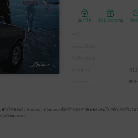
อยากได้
ซื้อเป็นของขวัญ
ติด
ซีรีส์
ประเภทไฟล์
วันที่วางขาย
ความยาว
311
ราคาปก
300 
ังความสำเร็จของวง Smoke 'n' Sound คือเจ้าของค่ายเพลงและโปรดิวเซอร์นามว่
บื้องหลังของเขา