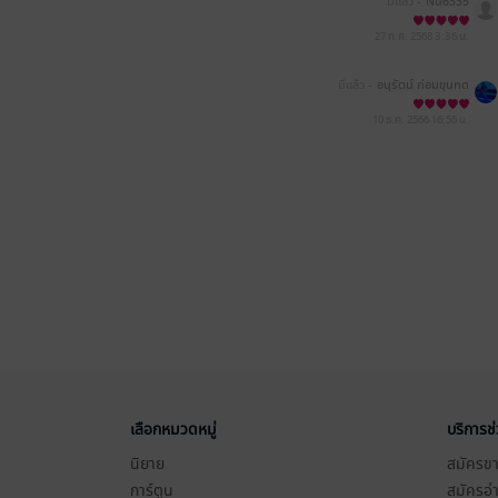
มีแล้ว -
Nu6335
27 ก.ค. 2568
3:36 น.
มีแล้ว -
อนุรัตน์ ก่อมขุนทด
10 ธ.ค. 2566
16:56 น.
เลือกหมวดหมู่
บริการช
นิยาย
สมัครขาย
การ์ตูน
สมัครอ่