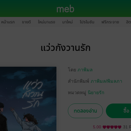
หน้าแรก
ขายดี
ใหม่มาแรง
มาใหม่
โปรโมชัน
ฟรีกระจาย
ฮิต
แว่วกังวานรัก
โดย
ภาพิมล
สำนักพิมพ์
ภาพิมล/พิมลภา
หมวดหมู่
นิยายรัก
ทดลองอ่าน
ซื้
5.00
31 