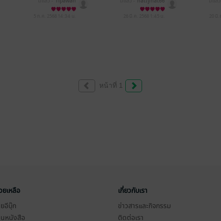
มีแล้ว -
Tipawan
มีแล้ว -
nattynat66
มีแล้ว
5 ก.ค. 2568
14:34 น.
26 มี.ค. 2568
1:45 น.
20 มิ
หน้าที่ 1
่วยเหลือ
เกี่ยวกับเรา
อีบุ๊ก
ข่าวสารและกิจกรรม
านหนังสือ
ติดต่อเรา