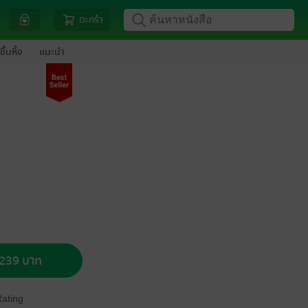
ตะกร้า
ขึ้นหิ้ง
แนะนำ
อ 239 บาท
Rating