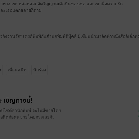
ือผู้นำทาง เขาหล่อหลอมจิตวิญญาณศิลปินของเธอ และเขาคือความรัก
าและเธอแตกสลายก็ตาม
่วกังวานรัก" เคยตีพิมพ์กับสำนักพิมพ์ดีบุ๊คส์ ผู้เขียนนำมาจัดทำหนังสืออิเ
ก
เพื่อนสนิท
นักร้อง
 เชิญทางนี้!
ว็บไซต์สำนักพิมพ์ จะไม่มีขายโดย
รือติดต่อคนขายโดยตรงเลยจ้ะ