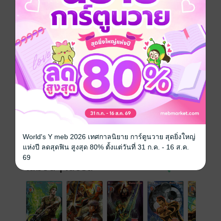
การ์ตูนจีน
กำลังภายใน
แอกชัน
แฟนตาซี
การ์ตูนผู้ชาย
ซีรีส์
ศึกเทพศาสตรา สงครามเทพสะบั้นดารา
ประเภทไฟล์
pdf
วันที่วางขาย
28 พฤศจิกายน 2566
ความยาว
156 หน้า
World's Y meb 2026 เทศกาลนิยาย การ์ตูนวาย สุดยิ่งใหญ่
ราคาปก
70 บาท (ประหยัด 14%)
แห่งปี ลดสุดฟิน สูงสุด 80% ตั้งแต่วันที่ 31 ก.ค. - 16 ส.ค.
69
เล่มอื่นๆ ในซีรีส์
ดูทั้งหมด