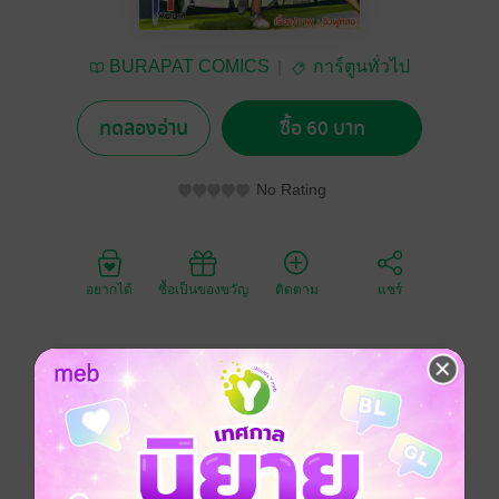
BURAPAT COMICS
การ์ตูนทั่วไป
ทดลองอ่าน
ซื้อ 60 บาท
No Rating
อยากได้
ซื้อเป็นของขวัญ
ติดตาม
แชร์
เมื่อเทพศาสตราทะลุมิติมาจุติบนโลกพร้อมความเดือดร้อน
มหันต์ งานนี้จะมีผู้ใดหาญกล้ามาช่วยดับเปลวไฟแห่งมหา
สงครามครั้งนี้... ร่วมลุ้นไปกับผลงานสุดมันเรื่องล่าสุด "ศึก
เทพศาสตรา สงครามเทพสะบั้นดารา" ของ "ซิวฝูหลง" ผู้
วาดสำนักพยัคฆ์มังกรอันระบือลือลั่นได้แล้ววันนี้!!