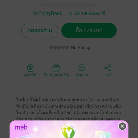
EnjoyBook
นิยายแฟนตาซี
ทดลองอ่าน
ซื้อ 179 บาท
No Rating
อยากได้
ซื้อเป็นของขวัญ
ติดตาม
แชร์
ในที่สุดก็ได้เป็นจักรพรรดิเทวะยุทธ์แล้ว ได้เวลาเอาคืนสัก
ที! ฉู่โม่วเดินทางไปหาเผ่าพันธุ์เมดูซ่าเพื่อชำระความแค้น
ในอดีตอย่างโหดเหี้ยมที่สุด! ข่าวลือแพร่งพรายไปทั่วดารา
จักร อาณาจักรหมาป่าสวรรค์หวาดกลัวจนต้องส่งจดหมาย
มาขอโทษเพื่อลบล้างความบาดหมางในอดีตกับฉู่โม่ว มิ
ฉะนั้น พวกเขาได้กลายเป็นรายต่อไปแน่! เมื่อเรื่องราว