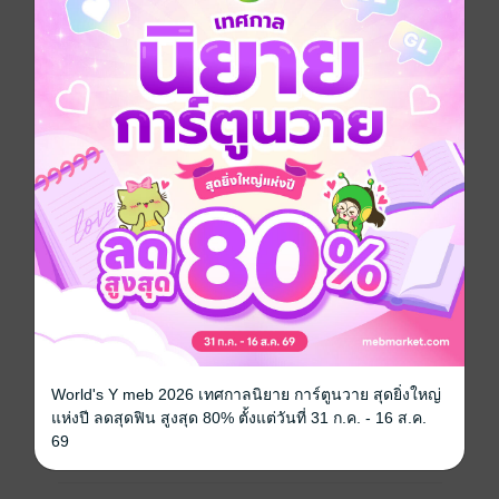
คลี่คลาย ฉู่โม่วก็ได้ไปอำลาเหล่าแพนด้าแดงที่ให้การช่วย
เหลือ การผจญภัยในดาราจักรอสรพิษสวรรค์จึงเป็นอันสิ้น
สุดลง แต่ระหว่างเดินทางกลับดาวเคราะห์บ้านเกิดนั้นเอง
เขากลับถูกองค์ชายแห่งราชวงศ์หยวนจับตัวเป็นทาสเสียนี้
เรื่องราวจะเป็นอย่างไรต่อไป ติดตามได้ในระบบกลืนกิน
พรสวรรค์เล่ม 17
แฟนตาซี
หนังสือแปล
กำลังภายใน
นิยายจีนแปล
ซีรีส์
ระบบกลืนกินพรสวรรค์
ประเภทไฟล์
pdf, epub
(สารบัญ)
วันที่วางขาย
01 ธันวาคม 2566
World's Y meb 2026 เทศกาลนิยาย การ์ตูนวาย สุดยิ่งใหญ่
แห่งปี ลดสุดฟิน สูงสุด 80% ตั้งแต่วันที่ 31 ก.ค. - 16 ส.ค.
ความยาว
743 หน้า (≈ 96,173 คำ)
69
ราคาปก
299 บาท (ประหยัด 40%)