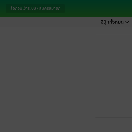
ล็อกอินเข้าระบบ / สมัครสมาชิก
อีบุ๊กทั้งหมด