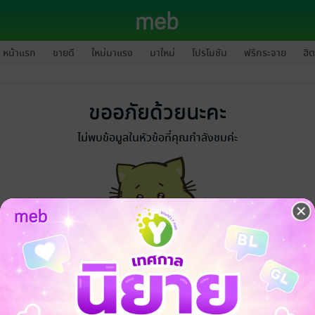
หน้าแรก
ขายดี
ใหม่มาแรง
มาใหม่
โปรโมชัน
ฟรีกระจาย
ฮิต
ขออภัยด้วยนะคะ
ไม่พบข้อมูลในหัวข้อที่คุณกำลังชมค่ะ