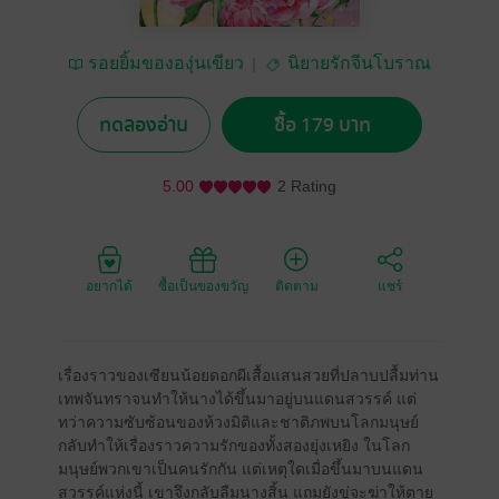
รอยยิ้มขององุ่นเขียว
นิยายรักจีนโบราณ
ทดลองอ่าน
ซื้อ 179 บาท
5.00
2 Rating
อยากได้
ซื้อเป็นของขวัญ
ติดตาม
แชร์
เรื่องราวของเซียนน้อยดอกผีเสื้อแสนสวยที่ปลาบปลื้มท่าน
เทพจันทราจนทำให้นางได้ขึ้นมาอยู่บนแดนสวรรค์ แต่
ทว่าความซับซ้อนของห้วงมิติและชาติภพบนโลกมนุษย์
กลับทำให้เรื่องราวความรักของทั้งสองยุ่งเหยิง ในโลก
มนุษย์พวกเขาเป็นคนรักกัน แต่เหตุใดเมื่อขึ้นมาบนแดน
สวรรค์แห่งนี้ เขาจึงกลับลืมนางสิ้น แถมยังขู่จะฆ่าให้ตาย