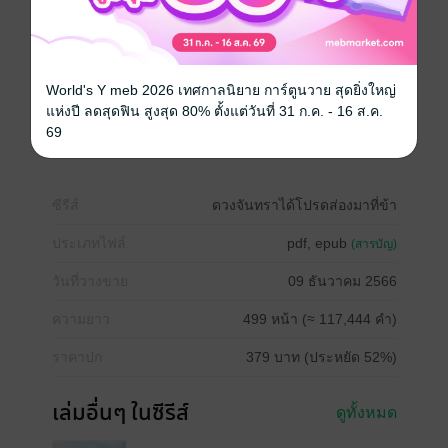
**ราคาหน้าเว็บจะไม่เท่ากับ IOS นะคะ ยังไงหากนักอ่าน
ซื้อจากหน้าเว็บราคาจะประหยัดกว่ามาก ขอบคุณค่ะ**
World's Y meb 2026 เทศกาลนิยาย การ์ตูนวาย สุดยิ่งใหญ่
จีนโบราณ
กำลังภายใน
ทะลุมิติ
โรแมนติก
แห่งปี ลดสุดฟิน สูงสุด 80% ตั้งแต่วันที่ 31 ก.ค. - 16 ส.ค.
69
แฟนตาซี
ซีรีส์
ดวงจันทราได้โปรดส่องมาที่ข้า
ประเภทไฟล์
pdf, epub
(สารบัญ)
วันที่วางขาย
09 ธันวาคม 2566
ความยาว
499 หน้า (≈ 117,444 คำ)
ราคาปก
379 บาท (ประหยัด 52%)
เล่มอื่นๆ ในซีรีส์
ดูทั้งหมด