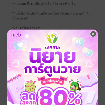
หลายรอบ นี่เขาเป็นอะไรไป นี่ใช่เขาจริงหรือ
"มันก็เป็นเพียงฝันตื่นหนึ่ง เหตุใดข้าจึงต้องพยายามนึกมัน
ขึ้นมาด้วย"
"ท่านจำได้แล้วหรือ"
"เจ้าลืมมันไปเสียเถิด ข้ามิใช่คนผู้นั้น...คนรักของเจ้า"
~~~~~~~~~~~~~~~~~~~~
"ท่านชื่อซีหยางจริงหรือ"
"อี้เฉิน ความจริงแล้วข้าชื่อนั้น"
สวัสดีค่า หนังสือเล่มนี้เป็นพาร์ทจบของเรื่อง 'ดวงจันทรา
ได้โปรดส่องมาที่ข้า' เล่มฟ้าพาร์ทแรกนะคะ (มีสองเล่มจบ
ค่ะ) โดยถ้าหากตามมาจากเล่มแรกก็สามารถอ่านได้เลย
(มี E-book แจกฟรีลองค้นหาดูได้) หรือถ้าหากใครอยากจะ
ลองเริ่มอ่านจากเล่มนี้ก่อนก็แล้วแต่ค่า (แต่แนะนำว่าควร
กลับไปอ่านเล่มแรกด้วยจะอินกว่ามาก ๆ >///<)