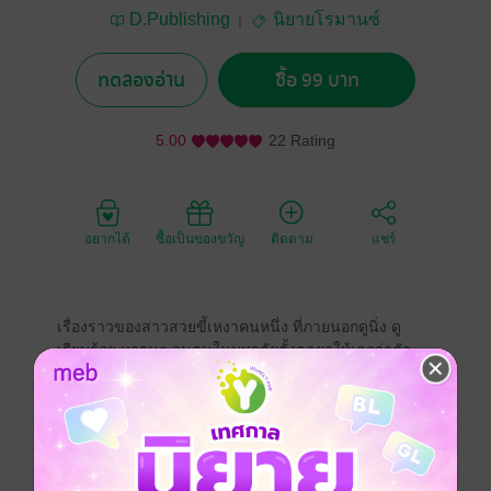
D.Publishing
นิยายโรมานซ์
ทดลองอ่าน
ซื้อ 99 บาท
5.00
22 Rating
อยากได้
ซื้อเป็นของขวัญ
ติดตาม
แชร์
เรื่องราวของสาวสวยขี้เหงาคนหนึ่ง ที่ภายนอกดูนิ่ง ดู
เรียบร้อย หวานๆ จนคนในมหาลัยตั้งฉายาให้เธอว่าตัว
ท็อปของปี 4 เพราะด้วยหน้าตาที่น่ารักและจิ้มลิ้มของเธอ
แต่ทว่าใครจะไปรู้ว่าคนน่ารักๆหวานๆอย่างเธอจะมีโลก
สองใบ ก็อย่างว่าเหรียญยังมีสองด้าน คนก็ต้องมีสองมุม
มองเช่นกัน...
เจ้านาย อัศวะโยธิน อายุ 20 ปี ลูกชายคนเดียวของเจ้าขุน