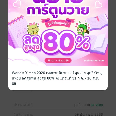
เจ้าของร้านเพชรที่ร่ำรวยที่ใครๆต่างก็รู้จัก เจ้านายเป็นคน
ที่หน้าตาหล่อเหลา คมเข้ม มีเสน่ห์ เจ้านายเป็นถึงหนุ่ม
ฮอตของมหาลัยชื่อดังแห่งหนึ่ง เขาเป็นคนห้าวๆ พูดตรงไป
ตรงมา ชอบก็บอกว่าชอบ ไม่ชอบก็บอกว่าไม่ชอบ
ดาริน พิธากุล หรือ ดาด้า อายุ 22 ปี ลูกคุณหนูของตระกูล
พิธากุลเจ้าของธุรกิจชื่อดัง ดาด้าเป็นคนตัวเล็กผิวขาว
หน้าตาจิ้มลิ้ม เธอเป็นคนค่อนข้างที่จะเรียบร้อย อ่อนหวาน
และยิ้มเก่ง ก็อย่างว่าคนเรามักจะมีสองด้าน อย่างเช่นเธอ
ที่อีกด้านเธอกลายเป็นสาววีทูปเบอร์ชื่อดัง
World's Y meb 2026 เทศกาลนิยาย การ์ตูนวาย สุดยิ่งใหญ่
โรมานซ์
ตลก
โรแมนติก
แอบรัก
แห่งปี ลดสุดฟิน สูงสุด 80% ตั้งแต่วันที่ 31 ก.ค. - 16 ส.ค.
69
ครอบครัว
ประเภทไฟล์
pdf, epub
(สารบัญ)
วันที่วางขาย
09 ธันวาคม 2566