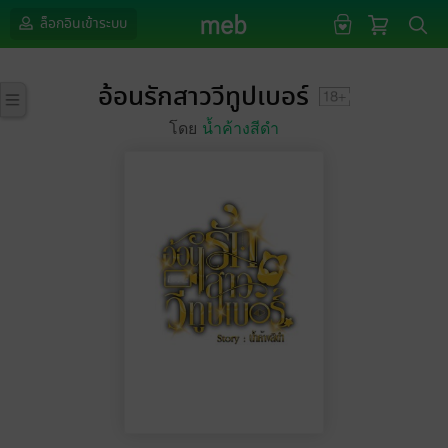
ล็อกอินเข้าระบบ
อ้อนรักสาววีทูปเบอร์
โดย
น้ำค้างสีดำ