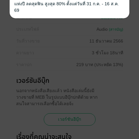
แห่งปี ลดสุดฟิน สูงสุด 80% ตั้งแต่วันที่ 31 ก.ค. - 16 ส.ค.
69
นักพากย์
Satudio KO
ประเภทไฟล์
Audio
(สารบัญ)
วันที่วางขาย
11 ธันวาคม 2566
ความยาว
3 ชั่วโมง 18นาที
ราคาปก
219 บาท (ประหยัด 13%)
เวอร์ชันอีบุ๊ก
นอกจากหนังสือเสียงแล้ว หนังสือเล่มนี้ยังมี
วางขายที่ MEB ในรูปแบบอีบุ๊กปกติด้วย หาก
สนใจสามารถเลือกซื้อได้เลยจ้ะ
เวอร์ชันอีบุ๊ก
เรื่องที่คุณน่าจะสนใจ