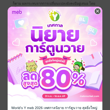
ก็ตาม ผลกระทบจากการเปลี่ยนแปลงยังคงมีอยู่เสมอ โดย
เนื้อหาแบ่งเป็น 4 ภาคด้วยกัน คือ
ภาคที่ 1 รู้จักเอาตัว ""รอด"" (The Survivor)
ภาคที่ 2 สร้างเกราะป้องกัน รักษางานปัจจุบันให้
""ปลอดภัย"" (The Guardian)
ภาคที่ 3 สร้างความโดดเด่นและแตกต่างเพื่อให้เรา ""รุ่ง""
(The Star)
ภาคที่ 4 ต่อยอดพร้อมรับมือกับทุกการ ""เปลี่ยนแปลง""
(The Disruptor)
- ทุกการเปลี่ยนแปลง ก็คือโอกาสใหม่ ๆ แค่มองให้เห็นแล้ว
คว้าโอกาสนั้นไว้ให้ได้
- สิ่งที่แย่ที่สุดก็คือ การที่เรารู้ว่ากำลังอยู่ในสถานการณ์ที่
ย่ำแย่ แต่เราก็ยังตัดสินใจอยู่เฉย ๆ ด้วยการไม่ทำอะไรเลย
- เราจะรอดหรือไม่ ขึ้นอยู่กับการกระทำของเรา ไม่ใช่มัว
แต่คิด คิดแล้วก็ไม่ได้ลงมือทำอะไรเลย
- ในทุก ๆ การเปลี่ยนแปลง ไม่ใช่คนที่ฉลาดหรือคนที่แข็ง
แรงที่สุดจะเป็นผู้ที่อยู่รอด คนที่สามารถรับมือกับการ
เปลี่ยนแปลงได้ดีต่างหากที่จะอยู่รอด
World's Y meb 2026 เทศกาลนิยาย การ์ตูนวาย สุดยิ่งใหญ่
พัฒนาตนเอง