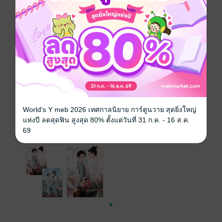
สั่งซื้อโดยตรงกับ สนพ.
หนังสือเสียง
หนังสือเล่มนี้มีวางขายที่ MEB ในรูปแบบ
หนังสือเสียงด้วยนะ หากสนใจสามารถเลือก
ซื้อแล้วเปิดฟังได้เลยจ้ะ
เวอร์ชันหนังสือเสียง
World's Y meb 2026 เทศกาลนิยาย การ์ตูนวาย สุดยิ่งใหญ่
แห่งปี ลดสุดฟิน สูงสุด 80% ตั้งแต่วันที่ 31 ก.ค. - 16 ส.ค.
เล่มอื่นๆ ในซีรีส์
69
ดูทั้งหมด