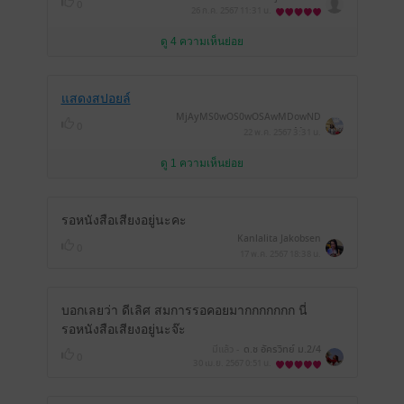
0
26 ก.ค. 2567
11:31 น.
ดู 4 ความเห็นย่อย
แสดงสปอยล์
MjAyMS0wOS0wOSAwMDowND
0
ozMw==
22 พ.ค. 2567
3:31 น.
ดู 1 ความเห็นย่อย
รอหนังสือเสียงอยู่นะคะ
Kanlalita Jakobsen
0
17 พ.ค. 2567
18:38 น.
บอกเลยว่า ดีเลิศ สมการรอคอยมากกกกกกก นี่
รอหนังสือเสียงอยู่นะจ๊ะ
มีแล้ว -
ด.ช อัครวิทย์ ม.2/4
0
30 เม.ย. 2567
0:51 น.