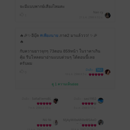
จะมีแบบพากย์เสียงไหมคะ
Nan cy
1
21 ธ.ค. 2566
9:32 น.
🔥🎉✨อีบุ๊ค
#เพียงนาย
ภาค2 มาแล้ววว! ✨🎉
🔥
กับความยาวจุกๆ 73ตอน 859หน้า ในราคาเกิน
คุ้ม รีบโหลดมาอ่านแบบด่วนๆ ได้ตอนนี้เลย
ครับผม
มีแล้ว -
์NU
0
16 ธ.ค. 2566
9:5 น.
ดู 1 ความเห็นย่อย
มีแล้ว -
SofiaFierroBL
มีแล้ว -
sasi1952
7 ก.ค. 2568
4:39 น.
5 ม.ค. 2568
9:17 น.
NU Ni
MjAyMi0wMi0xMSAxO
To0NjoxNQ==
13 ก.ย. 2567
21:8 น.
16 ส.ค. 2567
15:28 น.