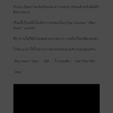
รับประกันความเข้มข้นและความสนุก พร้อมด้วยข้อคิดดีๆ
อีกมากมาย
เรื่องนี้เป็นหนึ่งในจักรวาลของเรื่อง Eye Contact "เพียง
สบตา" นะครับ
พี่ๆ ท่านใดที่ยังไม่เคยอ่านภาคแรก รวมถึงเรื่องเพียงสบตา
ไรท์แนะนำให้ไปอ่านภาคแรกก่อนนะครับ ขอบคุณครับ
Boy love / Yaoi
SM
โรแมนติก
มหาวิทยาลัย
หมอ