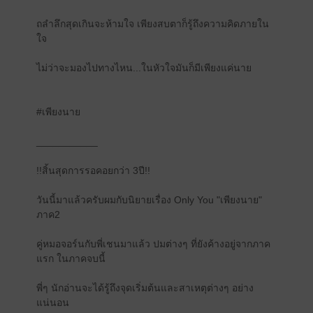
ถลำลึกสุดเกินจะห้ามใจ เพียงสบตาก็รู้ถึงความคิดภายใน
ใจ
ไม่ว่าจะมองไปทางไหน...ในหัวใจมันก็มีเพียงแค่นาย
#เพียงนาย
___________
!!สิ้นสุดการรอคอยกว่า 3ปี!!
วันนี้มาแล้วครับผมกับนิยายเรื่อง Only You "เพียงนาย"
ภาค2
คู่หมอจอร์นกับพี่เชนมาแล้ว ปมต่างๆ ที่ยังค้างอยู่จากภาค
แรก ในภาคจบนี้
พี่ๆ นักอ่านจะได้รู้ถึงจุดเริ่มต้นและสาเหตุต่างๆ อย่าง
แน่นอน