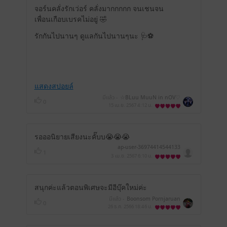
จอร์นคลั่งรักเว่อร์ คลั่งมากกกกก จนเชนจน
เพื่อนเกือบเบรคไม่อยู่ 🤣
รักกันไปนานๆ ดูแลกันไปนานๆนะ 🩺⚽
แสดงสปอยล์
มีแล้ว -
☆BLuu MuuN in nOV♡
0
15 เม.ย. 2567
4:12 น.
รอออนิยายเสียงนะคั๊บบ😭😭😭
ap-user-36974414544133
1
3 เม.ย. 2567
6:10 น.
สนุกค่ะแล้วตอนพิเศษจะมีอีบุ๊คใหม่ค่ะ
มีแล้ว -
Boonsom Pornjaruan
0
26 ธ.ค. 2566
18:46 น.