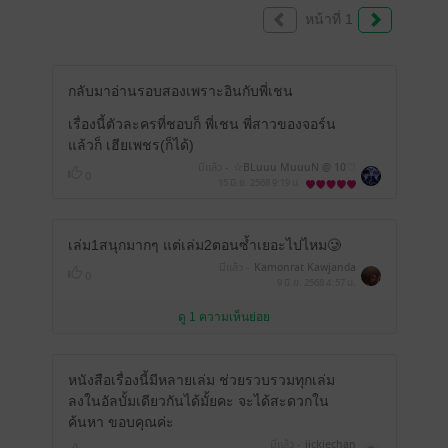
หน้าที่ 1
กลับมาอ่านรอบสองเพราะอินกับพี่เชน
เรื่องนี้ตัวละครที่ชอบก็ พี่เชน พี่สาวของจอร์น
แล้วก็ เฮียเพชร(ก็ได้)
มีแล้ว -
☆BLuuu MuuuN @ 10♡
0
15 มิ.ย. 2568
9:19 น.
เล่ม1สนุกมากๆ แต่เล่ม2ตอนซ้ำเยอะไปไหม🥲
มีแล้ว -
Kamonrat Kawjanda
0
9 มิ.ย. 2568
4:57 น.
ดู 1 ความเห็นย่อย
หนังสือเรื่องนี้มีหลายเล่ม ช่วยรวบรวมทุกเล่ม
ลงในอัลบั้มเดียวกันได้มั้ยคะ จะได้สะดวกใน
ค้นหา ขอบคุณค่ะ
มีแล้ว -
jickiechan