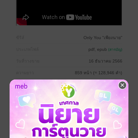
ซีรีส์
Only You "เพียงนาย"
ประเภทไฟล์
pdf, epub
(สารบัญ)
วันที่วางขาย
16 ธันวาคม 2566
ความยาว
859 หน้า (≈ 128,946 คำ)
ราคาปก
399 บาท (ประหยัด 75%)
สนใจเวอร์ชันกระดาษ เชิญทางนี้!
เวอร์ชันกระดาษมีวางขายที่เว็บไซต์สำนัก
พิมพ์ จะไม่มีขายโดย MEB นะจ๊ะ สามารถสั่ง
ซื้อ หรือติดต่อคนขายโดยตรงเลยจ้ะ