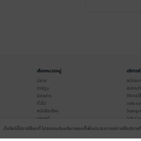
เลือกหมวดหมู่
บริการช
นิยาย
สมัครขาย
การ์ตูน
สมัครอ่
นิตยสาร
วิธีการใ
ทั่วไป
meb co
หนังสือเสียง
Stamp ค
บุฟเฟต์
Gift Co
เงื่อนไข
เว็บไซต์นี้มีการใช้คุกกี้ โปรดยอมรับนโยบายคุกกี้เพื่อประสบการณ์การใช้บริการ
Language
ดาวน์โหลดแอป
นโยบายค