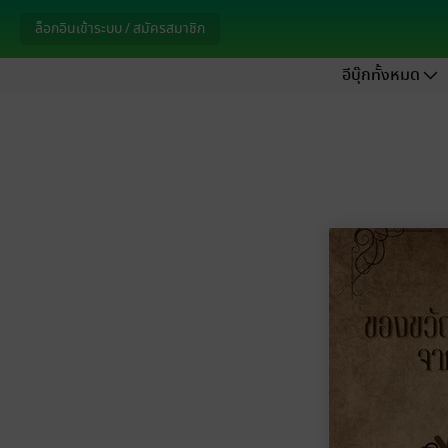
ล็อกอินเข้าระบบ / สมัครสมาชิก
อีบุ๊กทั้งหมด