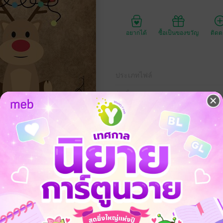
อยากได้
ซื้อเป็นของขวัญ
ติด
ประเภทไฟล์
วันที่วางขาย
ความยาว
3
ราคาปก
129 
ต์มาสที่คุณสามีให้ มันจะทั้งแซ่บและดี แถมยิ่งใหญ่อะไรเบอร์นี้
18+
Mpreg
SM