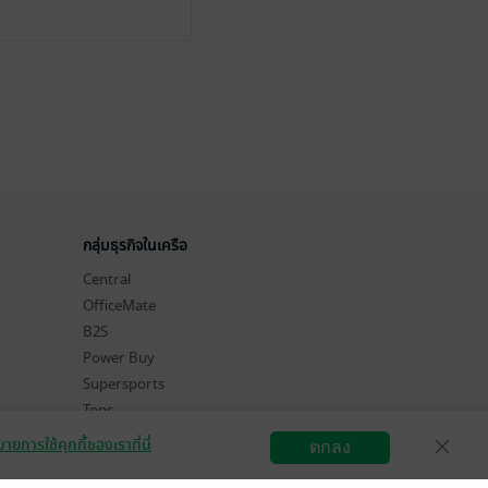
กลุ่มธุรกิจในเครือ
Central
OfficeMate
B2S
Power Buy
Supersports
Tops
Hytexts
ายการใช้คุกกี้ของเราที่นี่
ตกลง
สมัครขายอีบุ๊ก
วิธีการใช้งาน
ติดต่อเรา