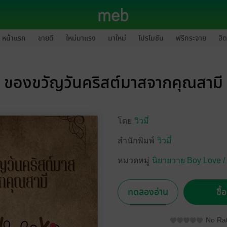
หน้าแรก
ขายดี
ใหม่มาแรง
มาใหม่
โปรโมชัน
ฟรีกระจาย
ฮิต
ของขวัญวันคริสต์มาสจากคุณสามี
โดย
วิวมี่
สำนักพิมพ์
วิวมี่
หมวดหมู่
นิยายวาย Boy Love /
ทดลองอ่าน
ซื้
No Rat