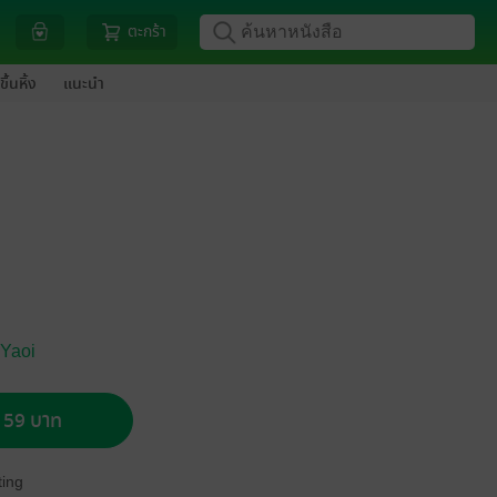
ตะกร้า
ขึ้นหิ้ง
แนะนำ
 Yaoi
อ 59 บาท
ing