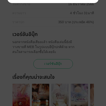
วันที่วางขาย
16 ธันวาคม 2566
ความยาว
4 ชั่วโมง 31นาที
ราคาปก
350 บาท (ประหยัด 46%)
เวอร์ชันอีบุ๊ก
นอกจากหนังสือเสียงแล้ว หนังสือเล่มนี้ยังมี
วางขายที่ MEB ในรูปแบบอีบุ๊กปกติด้วย หาก
สนใจสามารถเลือกซื้อได้เลยจ้ะ
เวอร์ชันอีบุ๊ก
เรื่องที่คุณน่าจะสนใจ