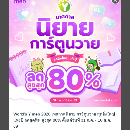
“มะ ไม่...หวาน ไม่ชอบ”
“เธอชอบ วริศา” เขายังคงย้ำชัด เพราะอยากได้ยินคำว่า
ชอบจากปากเธอ ชอบทุกสัมผัสของเขามากกว่าไอ้หน้าจืด
นั่น
“หวานไม่ชอบ หวานไม่ต้องการ...ปล่อยหวานนะ” แต่ละ
คำหลุดออกมาอย่างยากลำบากแต่วริศาก็พยายามพูด
พยายามบอก ไม่ใช่แค่เขา แต่เธอกำลังบอกตัวเอง เตือนสติ
ตัวเอง ไม่ให้หลงไปกับสัมผัสของผู้ชายที่เธอรัก แต่เขา
เกลียดเธอ
“แล้วถ้าฉันจูบตรงนี้ล่ะ”
เมื่อปากและปลายจมูกร้อนๆ ซุกไซ้ลงกลางหน้าอกอวบที่
แสนนุ่มหยุ่น หญิงสาวก็ส่ายหน้าจนเส้นผมปลิวกระจาย
ปลายนิ้วสอดเข้าใต้กลุ่มผมดำขลับ แล้วกดดึงเบาๆ อย่าง
ระบายความรู้สึกที่ก่อตัวขึ้นในร่างกายและหัวใจ
โรมานซ์
นักพากย์
monami
World's Y meb 2026 เทศกาลนิยาย การ์ตูนวาย สุดยิ่งใหญ่
แห่งปี ลดสุดฟิน สูงสุด 80% ตั้งแต่วันที่ 31 ก.ค. - 16 ส.ค.
ประเภทไฟล์
Audio
(สารบัญ)
69