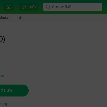
ตะกร้า
ขึ้นหิ้ง
แนะนำ
0)
aoi
อ 71 บาท
ating