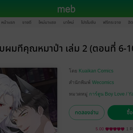
หน้าแรก
ขายดี
ใหม่มาแรง
มาใหม่
โปรโมชัน
ฟรีกระจาย
ฮิต
ับผมทีคุณหมาป่า เล่ม 2 (ตอนที่ 6-1
โดย
Kuaikan Comics
สำนักพิมพ์
Wecomics
หมวดหมู่
การ์ตูน Boy Love / Y
ทดลองอ่าน
ซื้
5.00
1 R