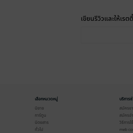
เขียนรีวิวและให้เรตติ
เลือกหมวดหมู่
บริการช
นิยาย
สมัครขาย
การ์ตูน
สมัครอ่
นิตยสาร
วิธีการใ
ทั่วไป
meb co