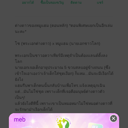
อยากได้
ซื้อเป็นของขวัญ
ติดตาม
แชร์
ต่างดาวของหมูแฮม (ตอนหลัก) *ตอนพิเศษแยกเป็นอีกเล่ม
นะคะ*
โช (พระเอกต่างดาว) x หมูแฮม (นายเอกชาวโลก)
พระเอกเป็นชาวอควาเทียร์มีเหตุจำเป็นต้องแลนด์ดิ้งลง
โลก
นายเอกเจอเด็กอายุประมาณ 5 ขวบสลบอยู่ข้างถนน (ซึ่ง
เข้าใจเอาเองว่าเจ้าเด็กใส่ชุดเงือก) ก็แหม...มันจะมีเงือกได้
ยังไง
แฮมรีบพาเด็กคนนั้นกลับบ้านเพื่อโทร.แจ้งเหตุฉุกเฉิน
แต่...มันไม่ใช่ชุด เพราะเด็กที่เจอคือมนุษย์ต่างดาวตัว
เป็นๆ!
แล้วยังไงดีทีนี้ เพราะเขาเป็นหมอหมาไม่ใช่หมอต่างดาวที่
จะรักษาม๋าเงือกเด็กได้
แต่ว่า...นี่มันเรื่องช็อกโลก เอเลี่ยนตัวเป็นๆ!