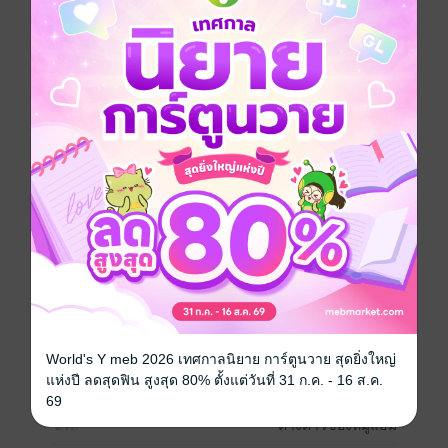
เมื่อต่างดาวที่เคลมว่าตนเป็นสิ่งมีชีวิตชั้นสูง เทคโนโลยี
ล้ำหน้า ตามคำเคลม หล่อ เท่ และฉลาดมาก ต้องมาอาศัย
อยู่บนโลกดาวที่ล้าหลังที่สุดในเอกภพ
กับชาวโลกที่ได้รู้ความจริงว่า...โลกใบนี้เป็นการทดลอง
จากมนุษย์ต่างดาว! ว่าไงนะครับ!
เรื่องราวของชาวอควาเทียร์ที่ไม่มีอารมณ์และความรู้สึก
กับชาวโลกช่างสงสัย
นิยายเรื่องนี้มีการใช้คำหยาบ หยาบคาย หยาบโลน ภาษา
ปาก รวมทั้งรูปแบบผิดไวยากรณ์ เพื่ออรรถรสในการอ่าน
เหตุการณ์และตัวละครเป็นเพียงเรื่องแต่งเท่านั้น
*ซื้อผ่านเว็บราคาดีที่สุดนะคะ*
World's Y meb 2026 เทศกาลนิยาย การ์ตูนวาย สุดยิ่งใหญ่
Boy love / Yaoi
แห่งปี ลดสุดฟิน สูงสุด 80% ตั้งแต่วันที่ 31 ก.ค. - 16 ส.ค.
69
ซีรีส์
ต่างดาวของหมูแฮม