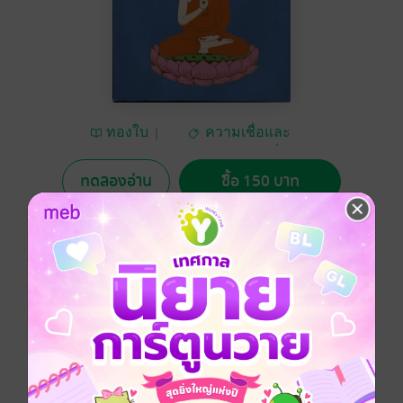
ทองใบ
ความเชื่อและ
ศาสนา/พระเครื่อง
ทดลองอ่าน
ซื้อ 150 บาท
No Rating
อยากได้
ซื้อเป็นของขวัญ
ติดตาม
แชร์
สวดมนต์เจ็ดตำนานแปล (ฉบับสหธรรมิก) แปลโดยอรรถ