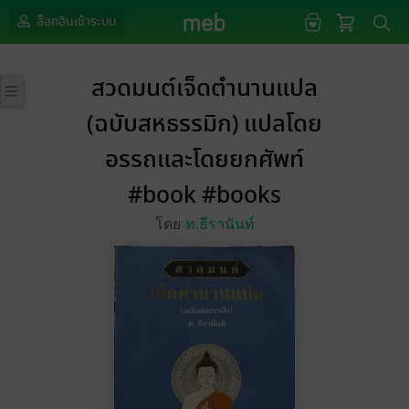
ล็อกอินเข้าระบบ
สวดมนต์เจ็ดตำนานแปล
(ฉบับสหธรรมิก) แปลโดย
อรรถและโดยยกศัพท์
#book #books
โดย
ท.ธีรานันท์