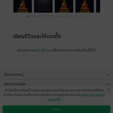
เขียนรีวิวและให้เรตติ้ง
คุณสามารถ
เข้าสู่ระบบ
เพื่อแสดงความคิดเห็นได้จ้า
เลือกหมวดหมู่
+
บริการช่วยเหลือ
+
เว็บไซต์นี้มีการใช้คุกกี้ โปรดยอมรับนโยบายคุกกี้เพื่อประสบการณ์การใช้บริการที่ดีที่สุด
เกี่ยวกับเรา
+
ของท่าน ท่านสามารถศึกษาวิธีการตั้งค่าการควบคุมคุกกี้ของท่านผ่าน
นโยบายการใช้คุกกี้
ของเราที่นี่
กลุ่มธุรกิจในเครือ
+
ตกลง
ดาวน์โหลดแอป
วิธีการใช้งาน
ติดต่อเรา