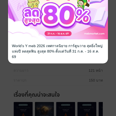
และโดยยกศัพท์ ิ#book #books
=====================================
สวดมนต์เจ็ดตำนานแปล นำเสนอบทสวดมนต์เจ็ดตำนาน
๗ บท คือ มงคลสูตร, รัตนสูตร, กรณียเมตตสูตร, ขันธ
ปริตร, ฉัททันทปริตร, โมรปริตร และวัฏฏกปริตร (ตัดหัว
ท้ายของบทสวดที่ประกอบเข้ามาในเล่มออกทั้งหมด) ทั้งนี้มี
บทสวดมนต์หลัก ๗ บทพร้อมคำแปล(โดยอรรถและโดยยก
ศัพท์) ล้วนๆ
World's Y meb 2026 เทศกาลนิยาย การ์ตูนวาย สุดยิ่งใหญ่
ประเภทไฟล์
pdf
แห่งปี ลดสุดฟิน สูงสุด 80% ตั้งแต่วันที่ 31 ก.ค. - 16 ส.ค.
69
วันที่วางขาย
20 ธันวาคม 2566
ความยาว
121 หน้า
ราคาปก
150 บาท
เรื่องที่คุณน่าจะสนใจ