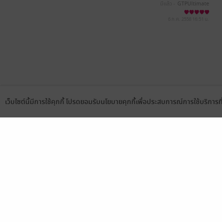
มีแล้ว -
GTPUltimate
6 ก.ค. 2558
16:51 น.
เว็บไซต์นี้มีการใช้คุกกี้ โปรดยอมรับนโยบายคุกกี้เพื่อประสบการณ์การใช้บริการ
Language
ดาวน์โหลดแอป
เลือกหมวดหมู่
บริการช
นิยาย
สมัครขาย
การ์ตูน
สมัครอ่
นิตยสาร
วิธีการใ
ทั่วไป
meb co
หนังสือเสียง
Stamp ค
บุฟเฟต์
Gift Co
เงื่อนไข
นโยบายค