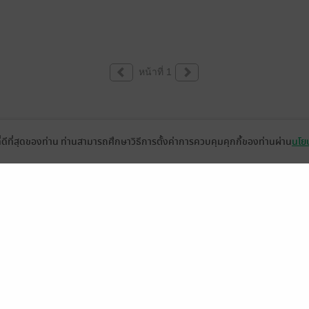
หน้าที่ 1
ที่ดีที่สุดของท่าน ท่านสามารถศึกษาวิธีการตั้งค่าการควบคุมคุกกี้ของท่านผ่าน
นโยบ
่วยเหลือ
เกี่ยวกับเรา
อีบุ๊ก
ข่าวสารและกิจกรรม
านหนังสือ
ติดต่อเรา
ช้งาน
in
ืออะไร?
de คืออะไร?
ในการใช้บริการ
วามเป็นส่วนตัว