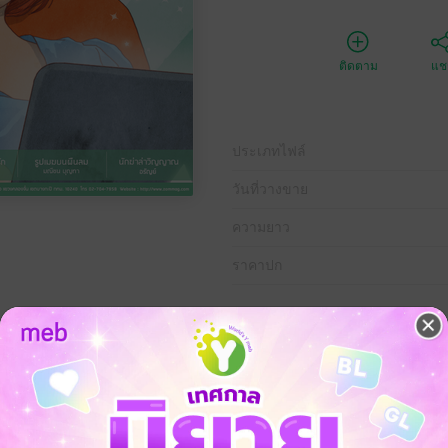
ติดตาม
แชร
ประเภทไฟล์
วันที่วางขาย
ความยาว
ราคาปก
์ยุคใหม่หลากหลายรสชาติ มีตั้งแต่รสหวานฉ่ําของนิยายรักซึ้งกินใจ รส
เปรี๊ยวกรามของนิยายสืบสวน ไม่ว่าจะรสชาติไหน ผลไม้ไรเหลี่ยมลูกนี้ก็พร้อม