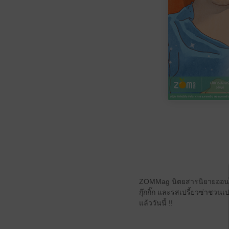
ZOMMag นิตยสารนิยายออนไลน
กุ๊กกิ๊ก และรสเปรี้ยวซ่าชวน
แล้ววันนี้ !!