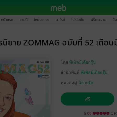
หน้าแรก
ขายดี
ใหม่มาแรง
มาใหม่
โปรโมชัน
ฟรีกระจาย
ฮิต
รนิยาย ZOMMAG ฉบับที่ 52 เดือนม
โดย
พีเพิลมีเดียกรุ๊ป
สำนักพิมพ์
พีเพิลมีเดียกรุ๊ป
หมวดหมู่
นิยายรัก
ฟรี
5.00
1 R