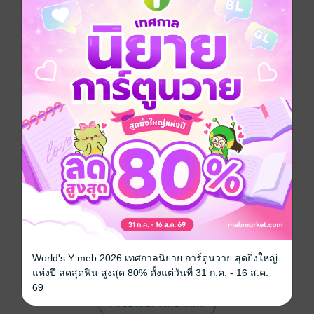
การ์ตูนผู้หญิง
ซีรีส์
มองฉันสิ ฮิดากะ
ประเภทไฟล์
pdf
วันที่วางขาย
21 ธันวาคม 2566
ความยาว
192 หน้า
ราคาปก
80 บาท (ประหยัด 15%)
สนใจเวอร์ชันกระดาษ เชิญทางนี้!
เวอร์ชันกระดาษมีวางขายที่เว็บไซต์สำนัก
พิมพ์ จะไม่มีขายโดย MEB นะจ๊ะ สามารถสั่ง
World's Y meb 2026 เทศกาลนิยาย การ์ตูนวาย สุดยิ่งใหญ่
ซื้อ หรือติดต่อคนขายโดยตรงเลยจ้ะ
แห่งปี ลดสุดฟิน สูงสุด 80% ตั้งแต่วันที่ 31 ก.ค. - 16 ส.ค.
69
สั่งซื้อโดยตรงกับ สนพ.