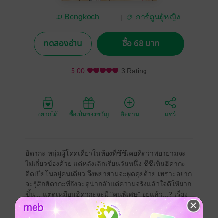
Bongkoch
การ์ตูนผู้หญิง
Publishing
ทดลองอ่าน
ซื้อ 68 บาท
5.00
3 Rating
อยากได้
ซื้อเป็นของขวัญ
ติดตาม
แชร์
ฮิดากะ หนุ่มผู้โดดเดี่ยวในห้องที่ซึซึเคยคิดว่าพยายามจะ
ไม่เกี่ยวข้องด้วย แต่หลังเลิกเรียนวันหนึ่ง ซึซึเห็นฮิดากะ
ดีดเปียโนอยู่คนเดียว จึงพยายามจะพูดคุยด้วย เพราะอยาก
จะรู้สึกฮิดากะที่ถึงจะดูน่ากลัวแต่ความจริงแล้วใจดีให้มาก
ขึ้น... แต่ดูเหมือนฮิดากะจะมี "คนพิเศษ" อยู่แล้ว...? เรื่อง
ราวของวัยใสที่มีความรักข้างเดียว เป็นความเจ็บปวดที่
งดงาม เล่ม 1!