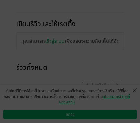
เขียนรีวิวและให้เรตติ้ง
คุณสามารถ
เข้าสู่ระบบ
เพื่อแสดงความคิดเห็นได้จ้า
รีวิวทั้งหมด
หน้าที่ 1
เว็บไซต์นี้มีการใช้คุกกี้ โปรดยอมรับนโยบายคุกกี้เพื่อประสบการณ์การใช้บริการที่ดีที่สุด
ของท่าน ท่านสามารถศึกษาวิธีการตั้งค่าการควบคุมคุกกี้ของท่านผ่าน
นโยบายการใช้คุกกี้
ของเราที่นี่
น่ารักกก ควรค่าแก่การเก็บ เป็นเรื่องที่นางเอก
ไม่ได้ตามพระเอกต้อยๆๆฝ่ายเดียว นางเอกน่า
ตกลง
ดาวน์โหลดแอป
วิธีการใช้งาน
ติดต่อเรา
รักมากมีอะไรก็บอกตรงๆ พระเอกก็น่ารักสุดๆ
ชอบพระเอกนิ่งๆแต่อ่อนโยนแบบฮิดาก๊าาาา
เสียดายจบไวไปหน่อย ฮือ