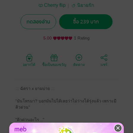
Cherry flip
นิยายรัก
ทดลองอ่าน
ซื้อ 239 บาท
5.00
1 Rating
อยากได้
ซื้อเป็นของขวัญ
ติดตาม
แชร์
::: ฉัตรา x ยามบ่าย :::
"มันโทรมา? บอกมันไปได้เลยว่าไม่ว่างโต้รุ่งแล้ว เพราะมี
คิวด่วน"
"คิวด่วนอะไร..."
"ก็ไปเอากันไง ขอแซงคิวก็แล้วกัน"