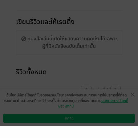
เขียนรีวิวและให้เรตติ้ง
หนังสือเล่มนี้เปิดให้แสดงความคิดเห็นได้เฉพาะ
ผู้ที่มีหนังสือฉบับเต็มเท่านั้น
รีวิวทั้งหมด
หน้าที่ 1
เว็บไซต์นี้มีการใช้คุกกี้ โปรดยอมรับนโยบายคุกกี้เพื่อประสบการณ์การใช้บริการที่ดีที่สุด
ของท่าน ท่านสามารถศึกษาวิธีการตั้งค่าการควบคุมคุกกี้ของท่านผ่าน
นโยบายการใช้คุกกี้
ของเราที่นี่
thx u very much for your time
ตกลง
ดาวน์โหลดแอป
วิธีการใช้งาน
ติดต่อเรา
ขอบคุณทุกการสนับสนุนนะคะ
มีแล้ว -
Cherry flip
0
23 ธ.ค. 2566
5:7 น.