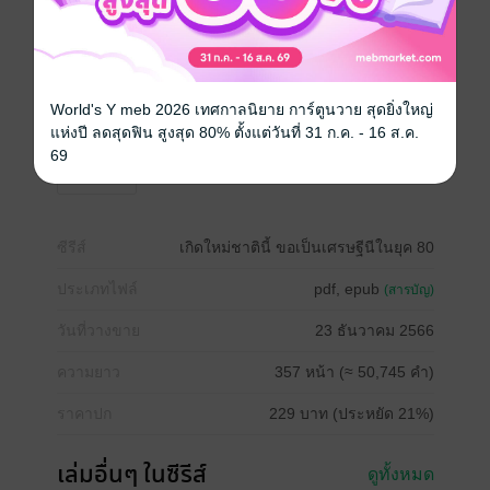
เธอจะไขว่คว้าความสำเร็จที่ยิ่งใหญ่กว่าชาติก่อน!
เธอไม่ได้มาเพื่อเป็นผู้พ่ายแพ้!!"
World's Y meb 2026 เทศกาลนิยาย การ์ตูนวาย สุดยิ่งใหญ่
หนังสือแปล
นิยายจีนแปล
จีนโบราณ
ทะลุมิติ
แห่งปี ลดสุดฟิน สูงสุด 80% ตั้งแต่วันที่ 31 ก.ค. - 16 ส.ค.
69
โรแมนติก
ซีรีส์
เกิดใหม่ชาตินี้ ขอเป็นเศรษฐีนีในยุค 80
ประเภทไฟล์
pdf, epub
(สารบัญ)
วันที่วางขาย
23 ธันวาคม 2566
ความยาว
357 หน้า (≈ 50,745 คำ)
ราคาปก
229 บาท (ประหยัด 21%)
เล่มอื่นๆ ในซีรีส์
ดูทั้งหมด