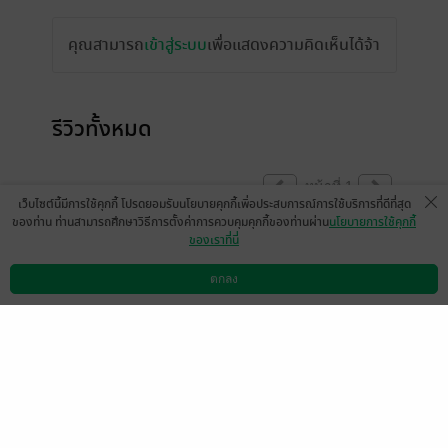
คุณสามารถ
เข้าสู่ระบบ
เพื่อแสดงความคิดเห็นได้จ้า
รีวิวทั้งหมด
หน้าที่ 1
เว็บไซต์นี้มีการใช้คุกกี้ โปรดยอมรับนโยบายคุกกี้เพื่อประสบการณ์การใช้บริการที่ดีที่สุด
ของท่าน ท่านสามารถศึกษาวิธีการตั้งค่าการควบคุมคุกกี้ของท่านผ่าน
นโยบายการใช้คุกกี้
ของเราที่นี่
เรื่องนี้สนุกมากคุ้มค่าที่ซื้อค่ะ ตามซื้อและอ่าน
เป็นรายตอนทุกวัน
ตกลง
ดาวน์โหลดแอป
วิธีการใช้งาน
ติดต่อเรา
psirison
0
1 ม.ค. 2567
3:43 น.
Merry Christmas and Happy new year for
writer and translator naka. I love this novel
so much and wish to see it continue
frequently till the end.