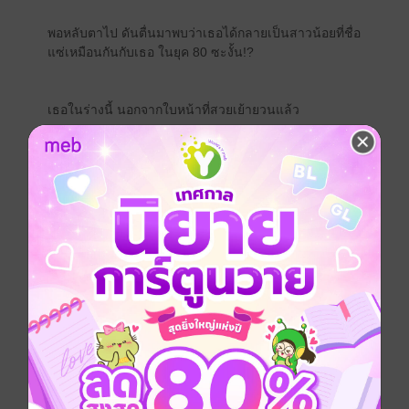
พอหลับตาไป ดันตื่นมาพบว่าเธอได้กลายเป็นสาวน้อยที่ชื่อ
แซ่เหมือนกันกับเธอ ในยุค 80 ซะงั้น!?
เธอในร่างนี้ นอกจากใบหน้าที่สวยเย้ายวนแล้ว
ก็ไม่มีอะไรเทียบกับหงส์ฟ้าทองอย่าง “เซี่ยจื่ออวี้” พี่สาวของ
เธอได้แม้แต่ปลายขน!
เมื่อถูกคนรักหักหลัง ชาวบ้านปรักปรำอย่างอยุติธรรม
ครอบครัวเพิกเฉยไม่เหลียวแลช่วยเหลือ
“เซี่ยเสี่ยวหลาน” คนเก่าอับจนหนทาง ถึงขนาดยอมเอาหัว
โขกกำแพงตายแต่ไม่ขอยอมรับข้อกล่าวหา!
ยุคสมัยกำลังเกิดการปฏิวัติครั้งใหญ่
เธอเองก็ไม่ใช่ยอดคนผู้ถูกลิขิตมาให้เปล่งประกายแสง แต่
เธอมีประสบการณ์และความรู้จากอนาคตมากกว่าคนอื่น