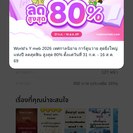
- แบ่งเป็นแต่ละหัวข้อ พร้อมอธิบาย และยกตัวอย่าง
การเมือง
เตรียมสอบ / ข้อสอบ
ประวัติศาสตร์
สังคมศึกษา
รัฐศาสตร์
World's Y meb 2026 เทศกาลนิยาย การ์ตูนวาย สุดยิ่งใหญ่
ประเภทไฟล์
pdf
แห่งปี ลดสุดฟิน สูงสุด 80% ตั้งแต่วันที่ 31 ก.ค. - 16 ส.ค.
69
วันที่วางขาย
25 ธันวาคม 2566
ความยาว
127 หน้า
ราคาปก
300 บาท (ประหยัด 16%)
เรื่องที่คุณน่าจะสนใจ