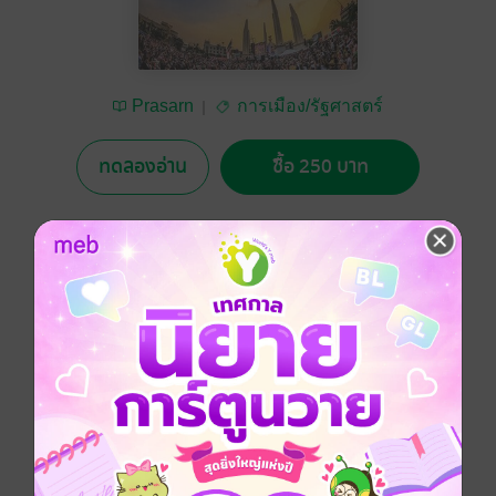
Prasarn
การเมือง/รัฐศาสตร์
ทดลองอ่าน
ซื้อ 250 บาท
4.33
3 Rating
อยากได้
ซื้อเป็นของขวัญ
ติดตาม
แชร์
สรุปจากเอกสารสอนของ มสธ. เนื่อหาเกี่ยวกับแนวคิดด้าน
การศึกษาสถาบันและกระบวนการทางการเมือง สถาบัน
พระมหากษัตริย์ แนวคิดว่าด้วยเรื่องรัฐธรรมนูญ
- เนื้อหาค่อนข้างละเอียด