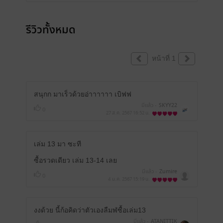
รีวิวทั้งหมด
หน้าที่ 1
สนุกก มาเร็วด้วยอ่าาาาาา เบิฟฟ
มีแล้ว -
SKYY22
0
27 ส.ค. 2567
16:52 น.
เล่ม 13 มา ซะที
ซื้อรวดเดียว เล่ม 13-14 เลย
มีแล้ว -
Zumire
0
4 ม.ค. 2567
15:19 น.
งงด้วย นี้ก้อคิดว่าตัวเองลืมฬซื้อเล่ม13
มีแล้ว -
ATANITTIK