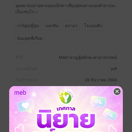
จุดหมายปลายทางของเด็กสาวที่มุ่งสู่หนทางแห่งคำสาปจะ
เป็นเช่นไร—
การ์ตูนญี่ปุ่น
แอกชัน
ดรามา
โรแมนติก
ย้อนยุค/พีเรียด
ซีรีส์
MAO หาญสู้พลิกชะตาอาถรรพณ์
ประเภทไฟล์
pdf
วันที่วางขาย
28 ธันวาคม 2566
ความยาว
196 หน้า
เล่มอื่นๆ ในซีรีส์
ดูทั้งหมด