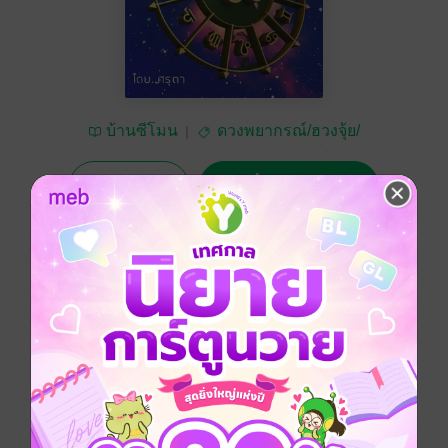
บ้านซีโมน
ดวงพยากรณ์/ฮวงจุ้ย/
โหราศาสตร์
ทดลองฟัง
ซื้อ 99 บาท
No Rating
อยากได้
ซื้อเป็นของขวัญ
ติดตาม
แชร์
หนังสือเสียงเล่มนี้ เป็นการทำนายดวงชะตาครึ่งปีแรก
2567 ของชาวราศีเมษ โดยจะใช้โหราศาสตร์ไทยในการ