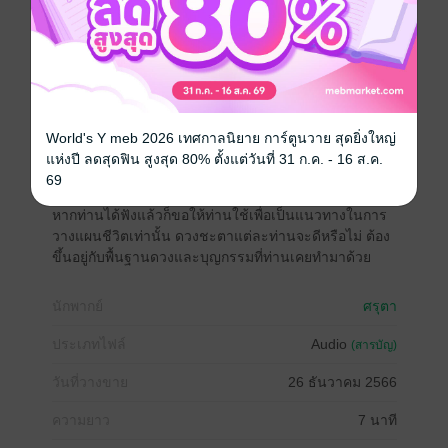
พยากรณ์ และจะแบ่งเป็นแต่ละตอน ตามราศีเกิด ซึ่งมี
ทั้งหมด 12 ราศี ท่านสามารถเลือกฟังตามราศีที่ท่านเกิดได้
ชาวราศีเมษคือผู้ที่เกิดระหว่างวันที่ 13 เมษายน – 14
พฤษภาคม
ดวงชะตาของคนเรา เปลี่ยนแปลงไปตามวันเวลา การ
World's Y meb 2026 เทศกาลนิยาย การ์ตูนวาย สุดยิ่งใหญ่
ทำนายดวงชะตาครึ่งปีแรก ของปี 2567 เป็นเพียงภาพรวม
แห่งปี ลดสุดฟิน สูงสุด 80% ตั้งแต่วันที่ 31 ก.ค. - 16 ส.ค.
ของชาวราศีเมษเท่านั้น
69
หากท่านได้ฟังแล้วก็ขอให้ท่านใช้เพื่อเป็นแนวทางในการ
วางแผนชีวิตเท่านั้น ดวงชะตาแต่ละท่านจะดีหรือไม่ ต้อง
ขึ้นอยู่กับพื้นฐานดวงและบุญกรรมที่ท่านเคยทำมาด้วย
นักพากย์
ศรุตา
ประเภทไฟล์
Audio
(สารบัญ)
วันที่วางขาย
26 ธันวาคม 2566
ความยาว
7 นาที