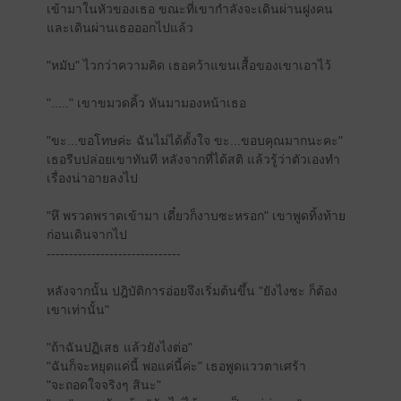
เข้ามาในหัวของเธอ ขณะที่เขากำลังจะเดินผ่านฝูงคน
และเดินผ่านเธอออกไปแล้ว
"หมับ" ไวกว่าความคิด เธอคว้าแขนเสื้อของเขาเอาไว้
"....." เขาขมวดคิ้ว หันมามองหน้าเธอ
"ขะ...ขอโทษค่ะ ฉันไม่ได้ตั้งใจ ขะ...ขอบคุณมากนะคะ"
เธอรีบปล่อยเขาทันที หลังจากที่ได้สติ แล้วรู้ว่าตัวเองทำ
เรื่องน่าอายลงไป
"หึ พรวดพราดเข้ามา เดี๋ยวก็งาบซะหรอก" เขาพูดทิ้งท้าย
ก่อนเดินจากไป
------------------------------
หลังจากนั้น ปฎิบัติการอ่อยจึงเริ่มต้นขึ้น "ยังไงซะ ก็ต้อง
เขาเท่านั้น"
"ถ้าฉันปฏิเสธ แล้วยังไงต่อ"
"ฉันก็จะหยุดแค่นี้ พอแค่นี้ค่ะ" เธอพูดแววตาเศร้า
"จะถอดใจจริงๆ สินะ"