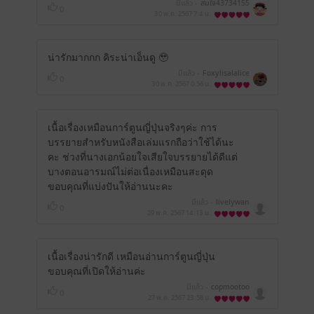
มีแล้ว -
สมใจ43734155
0
30 พ.ค. 2567
7:4 น.
น่ารักมากกก คิระน่าเอ็นดู 🥹
มีแล้ว -
Foxylisalalice
0
30 พ.ค. 2567
0:56 น.
เนื้อเรื่องเหมือนการ์ตูนญี่ปุ่นจริงๆค่ะ การ
บรรยายสำหรับหนังสือเล่มแรกถือว่าใช้ได้นะ
คะ ช่วงที่นางเอกน้อยใจเสียใจบรรยายได้ดีแต่
บางตอนอารมณ์ไม่ต่อเนื่องเหมือนสะดุด
ขอบคุณที่แบ่งปันให้อ่านนะคะ
มีแล้ว -
livelywan
0
29 พ.ค. 2567
14:13 น.
เนื้อเรื่องน่ารักดี เหมือนอ่านการ์ตูนญี่ปุ่น
ขอบคุณที่เปิดให้อ่านค่ะ
มีแล้ว -
copmootoo
0
27 พ.ค. 2567
23:58 น.