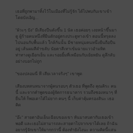
เธอที่ถูกพามาทิ้งไว้ในเมืองที่ไม่รู้จัก ได้ไปพบกับเขาเข้า
โดยบังเอิญ...
"ผัวะๆ ปัง" มีเสียงปืนดังขึ้น 1 นัด เธอค่อยๆ เงยหน้าขึ้นมา
ดู ผู้ร้ายคนหนึ่งที่ยืนดักอยู่ตรงประตูทางเข้า ตอนนี้ทรุดลง
ไปนอนกับพื้นแล้ว ใกล้กันนั้น มีชายหนุ่มคนหนึ่งยืนถือปืน
อยู่ เส้นผมสีดำขลับ นัยตาสีเทาเข้มฉายแววอำมหิต
ท่าทางดูเยือกเย็น และรอยยิ้มที่เหมือนกับเย้ยหยัน ดูลึกลับ
อย่างบอกไม่ถูก
"ของปลอมนี่ หึ เสียเวลาจริงๆ" เขาพูด
เสียงบทสนทนาจากผู้คนรอบๆ ตัวเธอ ที่พูดถึง คุณคิระ คน
นี้ และจากคำพูดของผู้จัดการธนาคาร รวมถึงซองหนาๆ ที่
ยื่นให้ ก็พอเดาได้ไม่ยาก คนๆ นี้ เก็บค่าคุ้มครองสินะ เธอ
คิด
"อ๊ะ" สายตาอันเย็นเฉียบของเขา หันมาสบตากับเธอเข้า
พอดี และเธอไม่สามารถละสายตาไปจากเขาได้เลย ถ้าฉัน
อยากรู้จักเขาให้มากกว่านี้ ต้องทำยังไงนะ ความคิดนี้แล่น