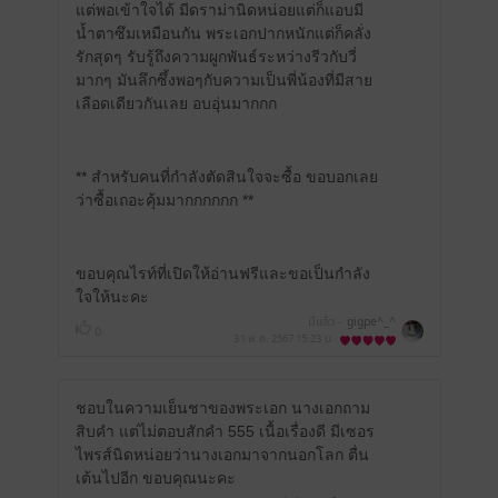
แต่พอเข้าใจได้ มีดราม่านิดหน่อยแต่ก็แอบมี
น้ำตาซึมเหมือนกัน พระเอกปากหนักแต่ก็คลั่ง
รักสุดๆ รับรู้ถึงความผูกพันธ์ระหว่างรีวกับวี่
มากๆ มันลึกซึ้งพอๆกับความเป็นพี่น้องที่มีสาย
เลือดเดียวกันเลย อบอุ่นมากกก
** สำหรับคนที่กำลังตัดสินใจจะซื้อ ขอบอกเลย
ว่าซื้อเถอะคุ้มมากกกกกก **
ขอบคุณไรท์ที่เปิดให้อ่านฟรีและขอเป็นกำลัง
ใจให้นะคะ
มีแล้ว -
gigpe^_^
0
31 พ.ค. 2567
15:23 น.
ชอบในความเย็นชาของพระเอก นางเอกถาม
สิบคำ แต่ไม่ตอบสักคำ 555 เนื้อเรื่องดี มีเซอร
ไพรส์นิดหน่อยว่านางเอกมาจากนอกโลก ตื่น
เต้นไปอีก ขอบคุณนะคะ