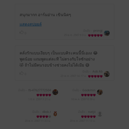
สนุกมากก อาร์มอ่าน เขินนิดๆ
แสดงสปอยล์
มีแล้ว -
prongi
0
25 พ.ค. 2567
6:0 น.
คลั่งรักแบบเงียบๆ เป็นแบบคิระคนนี้นี่เองง 😂
พูดน้อย แถมพูดแต่ละที ไม่ตรงกับใจซักอย่าง
🤣 ถ้าไม่มีคนรอบข้างช่วยคงไม่ได้เมีย 😅
มีแล้ว -
Aob Ab
0
23 พ.ค. 2567
14:17 น.
มีแล้ว -
fb-47627772504
มีแล้ว -
Gookmin
58946
1 มิ.ย. 2567
3:21 น.
30 พ.ค. 2567
8:59 น.
มีแล้ว -
dbsk.r
มีแล้ว -
natjii
29 พ.ค. 2567
11:33 น.
29 พ.ค. 2567
11:13 น.