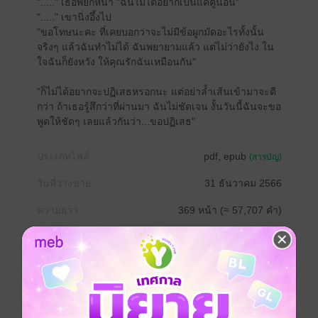
"....." เธอพยักหน้า "ฉันไม่ได้อยากเป็นแค่คู่นอน"
"....." เขานิ่งอึ้งไป
"ขอโทษนะคะ ที่เคยบอกว่าจะไม่มีข้อผูกมัดอะไรทั้งนั้น
จริงๆ แล้วฉันทำไม่ได้ ฉันพยายามแล้ว แต่ไม่ว่ายังไง ใน
ใจฉันก็ยังหวัง ให้คุณรักฉันเหมือนกัน"
"ก็ไม่ได้อยากจะปฏิเสธหรอกนะ แต่อย่าล้ำเส้นเข้ามาจะดี
กว่า ถ้าเธอรู้สึกว่าที่ผ่านมา ฉันไม่ชัดเจน งั้นวันนี้ฉันจะขอ
พูดให้ชัดๆ เลยแล้วกันว่า...ขอปฏิเสธ"
ประเภทไฟล์
pdf, epub
(สารบัญ)
วันที่วางขาย
31 ธันวาคม 2566
ความยาว
369 หน้า (≈ 57,707 คำ)
ราคาปก
218 บาท (ประหยัด 45%)
เรื่องที่คุณน่าจะสนใจ